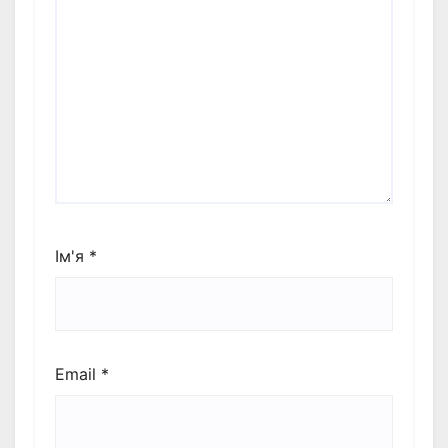
Ім'я
*
Email
*