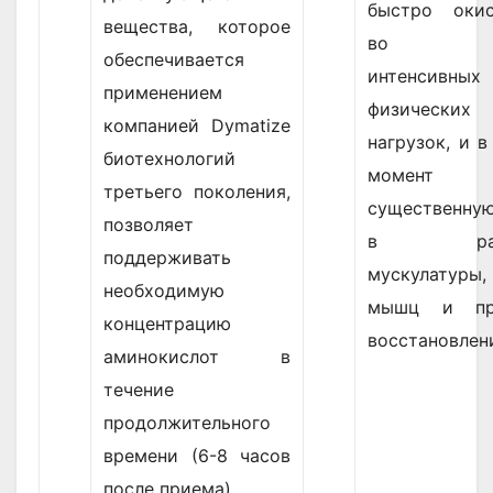
быстро окис
вещества, которое
во вр
обеспечивается
интенсивных
применением
физических
компанией Dymatize
нагрузок, и в
биотехнологий
момент и
третьего поколения,
существенну
позволяет
в разв
поддерживать
мускулатуры
необходимую
мышц и пр
концентрацию
восстановлен
аминокислот в
течение
продолжительного
времени (6-8 часов
после приема).