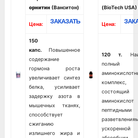
орнитин
(Ванситон)
(BioTech USA)
ЗАКАЗАТЬ
ЗАК
Цена:
Цена:
150
капс.
Повышенное
120 т.
Наи
содержание
полный
гормона роста
аминокислотн
увеличивает синтез
комплекс,
белка, усиливает
состоящи
задержку азота в
аминокисл
мышечных тканях,
пептидными
способствует
разветвлениям
сжиганию
ускоренно
излишнего жира и
абсорбции.