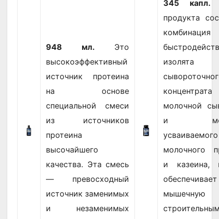
345 капл.
О
продукта сос
комбинация
948 мл.
Это
быстродейст
высокоэффективный
изолята
источник протеина
сывороточног
на основе
концентрата
специальной смеси
молочной сы
из источников
и медл
протеина
усваиваемого
высочайшего
молочного п
качества. Эта смесь
и казеина, 
— превосходный
обеспечивает
источник заменимых
мышечную 
и незаменимых
строительны