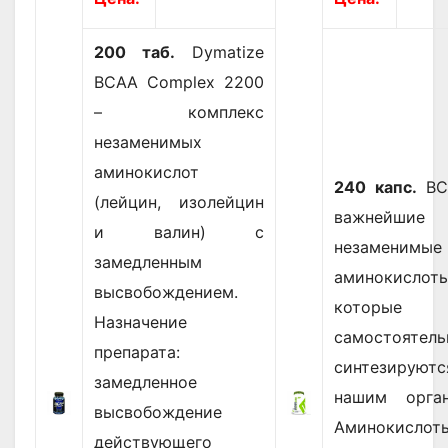
200 таб.
Dymatize
BCAA Complex 2200
– комплекс
незаменимых
аминокислот
240 капс.
BC
(лейцин, изолейцин
важнейшие
и валин) с
незаменимые
замедленным
аминокислоты
высвобождением.
которые
Назначение
самостоятел
препарата:
синтезируютс
замедленное
нашим орган
высвобождение
Аминокислот
действующего