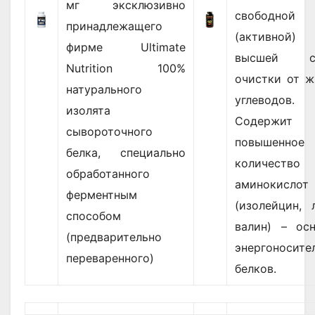
мг эксклюзивно
свободной
принадлежащего
(активной)
фирме Ultimate
высшей ст
Nutrition 100%
очистки от ж
натурального
углеводов.
изолята
Содержит
сывороточного
повышенное
белка, специально
количество
обработанного
аминокисло
ферментным
(изолейцин, 
способом
валин) – осн
(предварительно
энергоносите
переваренного)
белков.