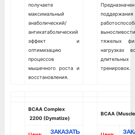
получаете
Предназна
максимальный
поддержания
анаболический/
работоспосо
антикатаболический
выносливо
эффект и
тяжелых физ
оптимизацию
нагрузках в
процессов
длительных
мышечного роста и
тренировок.
восстановления.
ВСАА Complex
BCAA (Muscl
2200 (Dymatize)
ЗАКАЗАТЬ
ЗАК
Цена:
Цена: