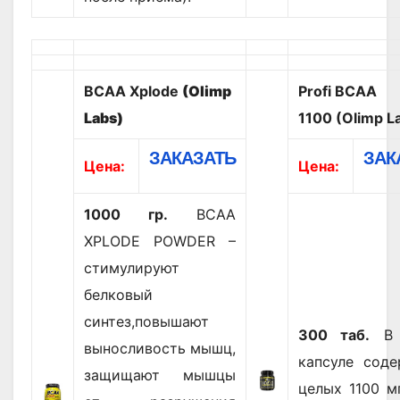
BCAA Xplode
(Olimp
Profi BCAA
Labs)
1100 (Olimp L
ЗАКАЗАТЬ
ЗАК
Цена:
Цена:
1000 гр.
ВСАА
XPLODE POWDER –
стимулируют
белковый
синтез,повышают
300 таб.
В 
выносливость мышц,
капсуле соде
защищают мышцы
целых 1100 м