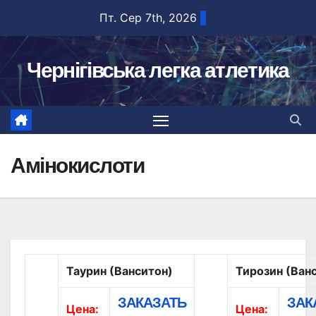
Перейти
Пт. Сер 7th, 2026
до
вмісту
Чернігівська легка атлетика
Амінокислоти
Таурин (Ванситон)
Тирозин (Ван
ЗАКАЗАТЬ
ЗАК
Цена:
Цена: