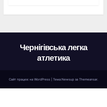
Чернігівська легка
атлетика
Сайт працює на WordPress
|
Тема:
Newsup
за
Themeansar
.