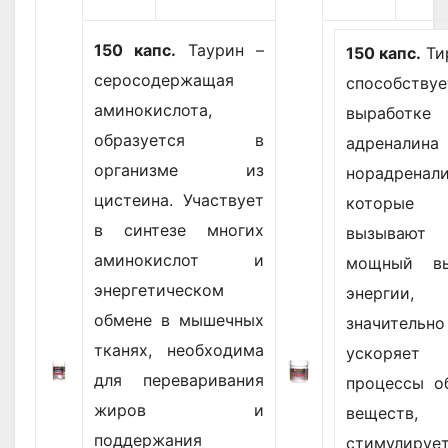
150 капс.
Таурин –
150 капс.
Ти
серосодержащая
способствуе
аминокислота,
выработке
образуется в
адренали
организме из
норадренали
цистеина. Участвует
которые
в синтезе многих
вызывают
аминокислот и
мощный вы
энергетическом
энергии,
обмене в мышечных
значительно
тканях, необходима
ускоряет
для переваривания
процессы о
жиров и
веществ,
поддержания
стимулируе