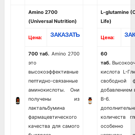
Amino 2700
L-glutamine (
(Universal Nutrition)
Life)
ЗАКАЗАТЬ
ЗА
Цена:
Цена:
700 таб.
Amino 2700
60
это
таб.
Высокоо
высокоэффективные
кислота L-Гл
пептидно-связанные
свободной 
аминокислоты. Они
добавлением 
получены из
В-6. П
лактальбумина
дополнительн
фармацевтического
количеств гл
качества для самого
особенно н