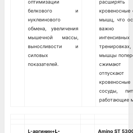
оптимизации
расширять
белкового и
кровеносные 
нуклеинового
мышц, что ос
обмена, увеличения
важно 
мышечной массы,
интенсивных
выносливости и
тренировках,
силовых
мышцы попер
показателей.
сжимаю
отпускают
кровеносные
сосуды, пи
работающие 
L-аргинин+
L-
Amino ST 530