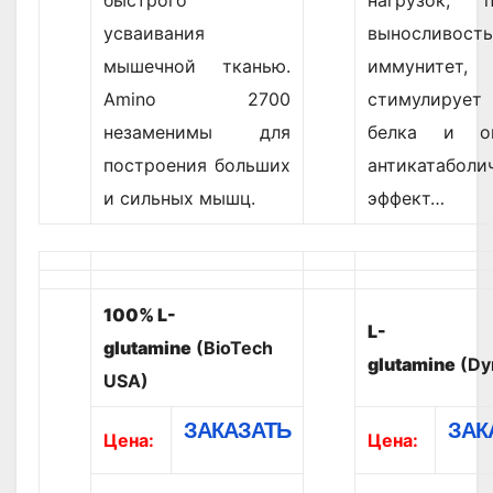
быстрого
нагрузок, п
усваивания
вынослив
мышечной тканью.
иммунитет,
Amino 2700
стимулирует
незаменимы для
белка и ок
построения больших
антикатаболи
и сильных мышц.
эффект…
100% L-
L-
glutamine
(BioTech
glutamine
(Dy
USA)
ЗАКАЗАТЬ
ЗАК
Цена:
Цена: