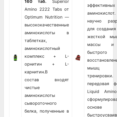
160 таб.
Superior
эффективных
Amino 2222 Tabs от
аминокислот.
Optimum Nutrition —
научно разр
высококачественные
для создания
аминокислоты в
жесткой мы
таблетках,
массы и
аминокислотный
быстрого
комплекс + L-
восстановлен
орнитин + L-
мышц п
карнитин.В
тренировки
состав входят
передовая ф
чистые
Liquid Amin
аминокислоты
сформулиров
сывороточного
основе
белка, полученные в
быстроусваив