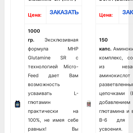
ЗАКАЗАТЬ
ЗА
Цена:
Цена:
1000
гр.
Эксклюзивная
150
формула MHP
капс.
Аминоки
Glutamine SR с
комплекс, с
технологией Micro-
из незам
Feed дает Вам
аминокис
возможность
разветвленны
усваивать L-
цепочками (
глютамин
добавлен
практически на
глютамина и 
100%, не имея себе
B-6 для л
равных! Вы
усвоения.