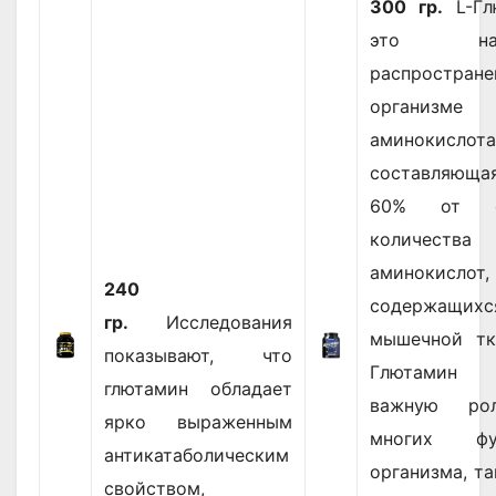
300 гр.
L-Гл
это наи
распростран
организме
аминокислота
составляюща
60% от о
количества
аминокислот,
240
содержащи
гр.
Исследования
мышечной тк
показывают, что
Глютамин 
глютамин обладает
важную ро
ярко выраженным
многих фу
антикатаболическим
организма, та
свойством,