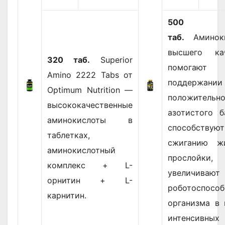
500
таб.
Аминоки
высшего кач
320 таб.
Superior
помога
Amino 2222 Tabs от
поддержании
Optimum Nutrition —
положительно
высококачественные
азотистого б
аминокислоты в
способствуют
таблетках,
сжиганию ж
аминокислотный
прослойки,
комплекс + L-
увеличивают
орнитин + L-
роботоспособ
карнитин.
организма в 
интенсивных