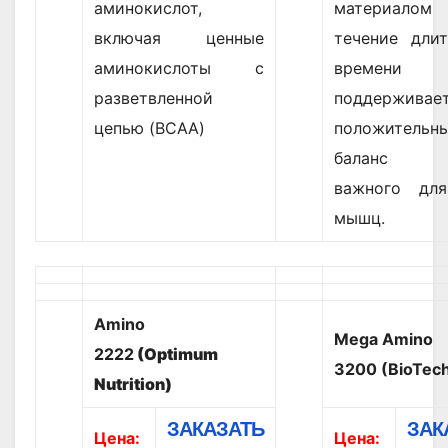
аминокислот,
материа
включая ценные
течение длит
аминокислоты с
време
разветвленной
поддерживае
цепью (BCAA)
положительн
баланс а
важного дл
мышц.
Amino
Mega Amino
2222
(Optimum
3200 (BioTec
Nutrition)
ЗАКАЗАТЬ
ЗАК
Цена:
Цена: