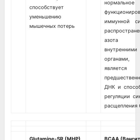
нормальное
способствует
функциониро
уменьшению
иммунной си
мышечных потерь
распростране
азота м
внутренними
органам
является
предшествен
ДНК и спосо
регуляции си
расщепления 
Glutamine-SR (MHP)
BCAA (Вансит