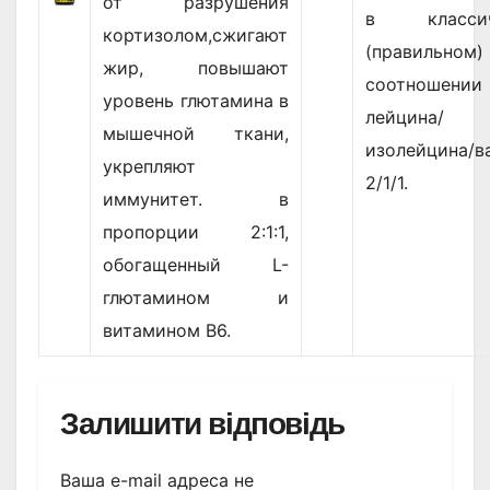
от разрушения
в классич
кортизолом,сжигают
(правильном)
жир, повышают
соотношении
уровень глютамина в
лейцина/
мышечной ткани,
изолейцина/в
укрепляют
2/1/1.
иммунитет. в
пропорции 2:1:1,
обогащенный L-
глютамином и
витамином В6.
Залишити відповідь
Ваша e-mail адреса не