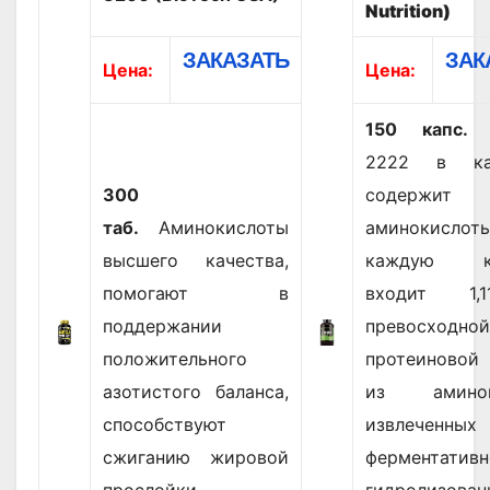
Nutrition)
ЗАКАЗАТЬ
ЗАК
Цена:
Цена:
150 капс.
A
2222 в кап
300
содержи
таб.
Аминокислоты
аминокисло
высшего качества,
каждую ка
помогают в
входит 1,
поддержании
превосходной
положительного
протеиновой
азотистого баланса,
из аминоки
способствуют
извлеченн
сжиганию жировой
ферментативн