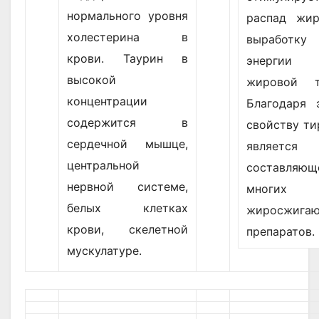
нормального уровня
распад жи
холестерина в
выработку
крови. Таурин в
энерги
высокой
жировой т
концентрации
Благодаря 
содержится в
свойству ти
сердечной мышце,
является
центральной
составляющ
нервной системе,
многих
белых клетках
жиросжига
крови, скелетной
препаратов.
мускулатуре.