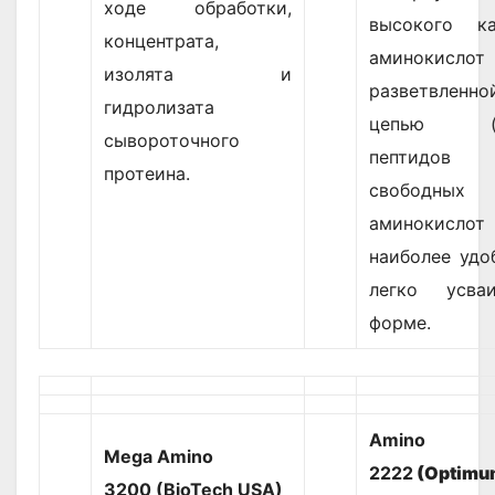
ходе обработки,
высокого ка
концентрата,
аминокис
изолята и
разветвленно
гидролизата
цепью (B
сывороточного
пептид
протеина.
свободных
аминокисло
наиболее удо
легко усваи
форме.
Amino
Mega Amino
2222
(Optimu
3200 (BioTech USA)