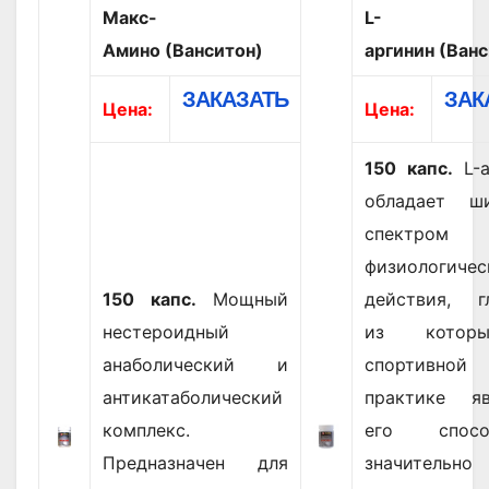
Макс-
L-
Амино (Ванситон)
аргинин (Ван
ЗАКАЗАТЬ
ЗАК
Цена:
Цена:
150 капс.
L-а
обладает ш
спектром
физиологичес
150 капс.
Мощный
действия, г
нестероидный
из котор
анаболический и
спортивной
антикатаболический
практике яв
комплекс.
его способ
Предназначен для
значительно