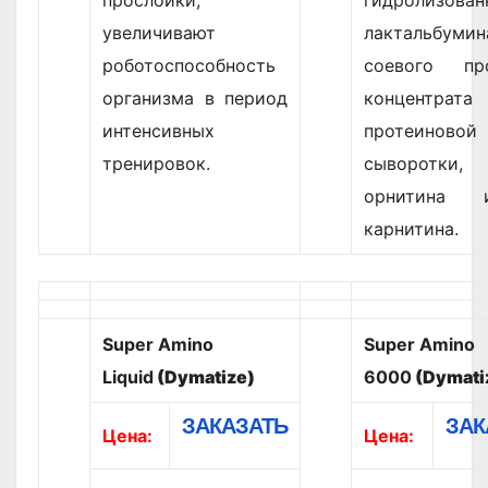
прослойки,
гидролизован
увеличивают
лактальбумин
роботоспособность
соевого про
организма в период
концентрата
интенсивных
протеиновой
тренировок.
сыворотк
орнитина
карнитина.
Super Amino
Super Amino
Liquid
(Dymatize)
6000
(Dymati
ЗАКАЗАТЬ
ЗАК
Цена:
Цена: