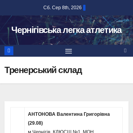
Перейти
Сб. Сер 8th, 2026
до
вмісту
Чернігівська легка атлетика
Тренерський склад
АНТОНОВА Валентина Григорівна
(29.08)
м.Чернігів, КДЮСШ №1, МОН