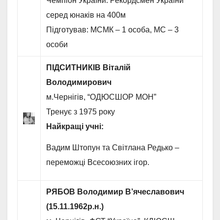
Чемпіон України. Рекордсмен України
серед юнаків на 400м
Підготував: МСМК – 1 особа, МС – 3
особи
ПІДСИТНИКІВ Віталій
Володимирович
м.Чернігів, “ОДЮСШОР МОН”
Тренує з 1975 року
Найкращі учні:
Вадим Штопун та Світлана Редько –
переможці Всесоюзних ігор.
РЯБОВ Володимир В’ячеславович
(15.11.1962р.н.)