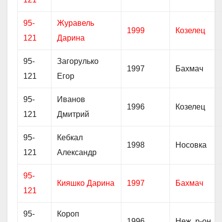
95-
Журавель
1999
Козелец
121
Дарина
95-
Загорулько
1997
Бахмач
121
Егор
95-
Иванов
1996
Козелец
121
Дмитрий
95-
Кебкал
1998
Носовка
121
Александр
95-
Кияшко Дарина
1997
Бахмач
121
95-
Короп
1996
Неж. р-он