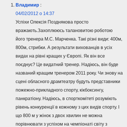
Владимир
:
04/02/2012 о 14:37
Успіхи Олексія Позднякова просто
вражають.Захоплююсь талановитою роботою
його тренера М.С. Марченка. Такі різні види: 400м,
800м, стрибки. А результати вихованців в усіх
видах на рівні кращих у Європі. Як він все
поєднує? Це видатний тренер. Надіюсь, він буде
названий кращим тренером 2011 року. Чи знову на
сцені обласного драмтеатру будуть представники
пожежно-прикладного спорту, кікбоксингу,
панкратіону. Надіюсь, в спорткомітеті розуміють
рівень конкуренції в кожному з цих видів спорту. І
що 800 м у жінок з двох хвилин не можна
порівнювати з успіхом на чемпіонаті світу з