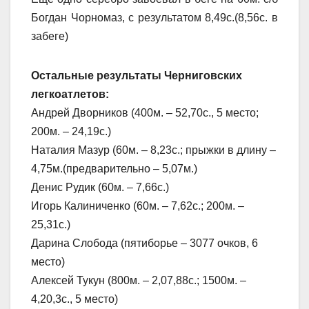
Богдан Чорномаз, с результатом 8,49с.(8,56с. в
забеге)
Остальные результаты Черниговских
легкоатлетов:
Андрей Дворников (400м. – 52,70с., 5 место;
200м. – 24,19с.)
Наталия Мазур (60м. – 8,23с.; прыжки в длину –
4,75м.(предварительно – 5,07м.)
Денис Рудик (60м. – 7,66с.)
Игорь Калиниченко (60м. – 7,62с.; 200м. –
25,31с.)
Дарина Слобода (пятиборье – 3077 очков, 6
место)
Алексей Тукун (800м. – 2,07,88с.; 1500м. –
4,20,3с., 5 место)