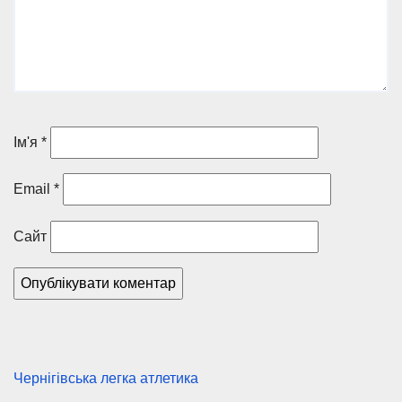
Ім'я
*
Email
*
Сайт
Чернігівська легка атлетика