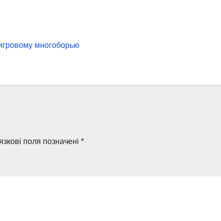
 игровому многоборью
язкові поля позначені
*