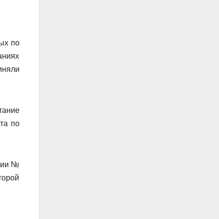
ых по
аниях
иняли
тание
та по
зии №
торой