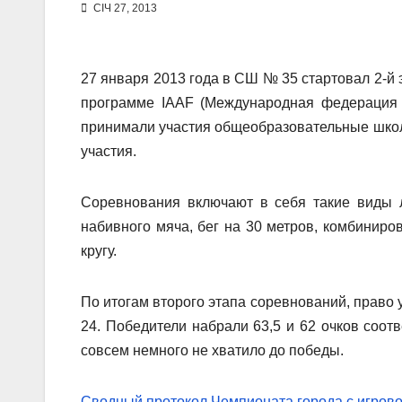
СІЧ 27, 2013
27 января 2013 года в СШ № 35 стартовал 2-й 
программе IAAF (Международная федерация л
принимали участия общеобразовательные школы 
участия.
Соревнования включают в себя такие виды л
набивного мяча, бег на 30 метров, комбиниро
кругу.
По итогам второго этапа соревнований, право
24. Победители набрали 63,5 и 62 очков соотв
совсем немного не хватило до победы.
Сводный протокол Чемпионата города с игрового