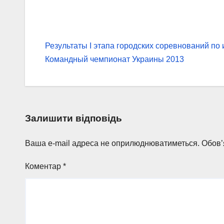
Навігація
Результаты I этапа городских соревнований по
записів
Командный чемпионат Украины 2013
Залишити відповідь
Ваша e-mail адреса не оприлюднюватиметься.
Обов’
Коментар
*