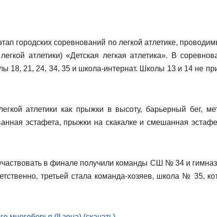
этап городских соревнований по легкой атлетике, проводим
егкой атлетики) «Детская легкая атлетика». В соревнов
18, 21, 24, 34, 35 и школа-интернат. Школы 13 и 14 не пр
егкой атлетики как прыжки в высоту, барьерный бег, ме
ванная эстафета, прыжки на скакалке и смешанная эстафе
 участвовать в финале получили команды СШ № 34 и гимна
етственно, третьей стала команда-хозяев, школа № 35, ко
 многоборья (II зона) (скачать)