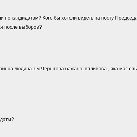
ли по кандидатам? Кого бы хотели видеть на посту Председ
ия после выборов?
инна людина з м.Чернігова бажано, впливова , яка має свій
идаты?