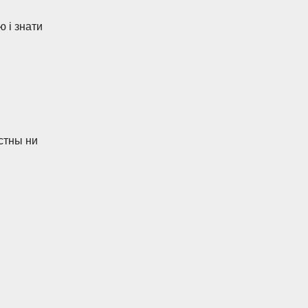
ю і знати
стны ни