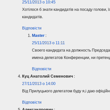
25/11/2013 о 10:45
Хотілося б знати кандидатів на посаду голови, ї
кандидатів.
Відповісти
Master
:
25/11/2013 о 11:11
Своего кандидата на должность Председа
имена делегатов Конференции, ни претен
Відповісти
Куц Анатолий Семенович
:
27/11/2013 о 14:00
Від Прилуцького делегатом буду я,і даю офіцій
Відповісти
Александрович
: