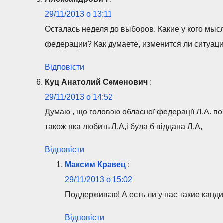
29/11/2013 о 13:11
Осталась неделя до выборов. Какие у кого мыс
федерации? Как думаете, изменится ли ситуац
Відповісти
Куц Анатолий Семенович
:
29/11/2013 о 14:52
Думаю , що головою обласної федерації Л.А. пов
також яка любить Л,А,і була б віддана Л,А,
Відповісти
Максим Кравец
:
29/11/2013 о 15:02
Поддерживаю! А есть ли у нас такие канд
Відповісти