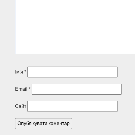
Ім'я
*
Email
*
Сайт