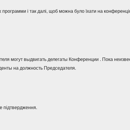
х программи і так далі, щоб можна було їхати на конференці
теля могут выдвигать делегаты Конференции . Пока неизве
денты на должность Председателя.
не підтвердження.