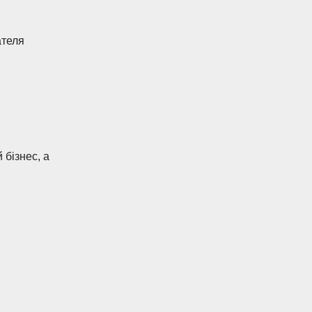
ателя
 бізнес, а