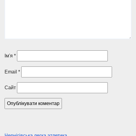
Ім'я
*
Email
*
Сайт
Чернігівська легка атлетика