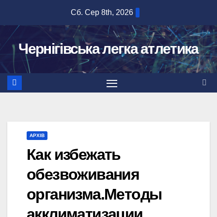
Перейти
Сб. Сер 8th, 2026
до
вмісту
Чернігівська легка атлетика
АРХІВ
Как избежать
обезвоживания
организма.Методы
акклиматизации