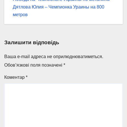
Навігація
Дятлова Юлия – Чемпионка Ураины на 800
записів
метров
Залишити відповідь
Ваша e-mail адреса не оприлюднюватиметься.
Обов’язкові поля позначені
*
Коментар
*