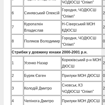
ЧОДЮСШ “Олімп”
Городня, ЧОДЮСШ
6
Синявський Олексій
2
“Олімп”
Куропаткін
Н-Сіверський МОН
7
2
Владислав
КДЮСШ
Городня, ЧОДЮСШ
8
Поляков Володимир
0
“Олімп”
Стрибки у довжину юнаки
2000-2001 р.н.
Корюківський р-н МОН
1
Усенко Назар
2
ДЮСШ
2
Буряк Євген
Прилуки МОН ДЮСШ
0
Сновськ, КЗ
3
Колодій Дмитро
2
ЧОДЮСШ “Олімп”
4
Чепінога Дмитро
Прилуки МОН ДЮСШ
0