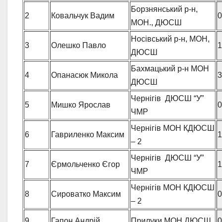
Борзнянський р-н,
2
Ковальчук Вадим
0
МОН., ДЮСШ
Носівський р-н, МОН,
3
Олешко Павло
1
ДЮСШ
Бахмацький р-н МОН
4
Опанасюк Микола
3
ДЮСШ
Чернігів ДЮСШ “У”
5
Мишко Ярослав
0
ЧМР
Чернігів МОН КДЮСШ
6
Гавриленко Максим
1
– 2
Чернігів ДЮСШ “У”
7
Єрмольченко Єгор
1
ЧМР
Чернігів МОН КДЮСШ
8
Сироватко Максим
0
– 2
9
Гапон Андрій
Прилуки МОН ДЮСШ
0