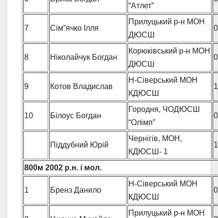
“Атлет”
Прилуцький р-н МОН
7
Сім”ячко Ілля
0
ДЮСШ
Корюківський р-н МОН
8
Ніколайчук Богдан
0
ДЮСШ
Н-Сіверський МОН
9
Котов Владислав
1
КДЮСШ
Городня, ЧОДЮСШ
10
Білоус Богдан
0
“Олімп”
Чернігів, МОН,
Піддубний Юрій
1
КДЮСШ- 1
800м 2002 р.н. і мол.
Н-Сіверський МОН
1
Бренз Данило
0
КДЮСШ
Прилуцький р-н МОН