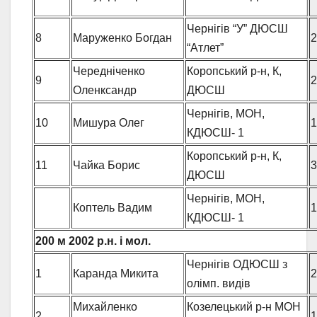
Чернігів “У” ДЮСШ
8
Маруженко Богдан
2
“Атлет”
Чередніченко
Коропський р-н, К,
9
2
Оленксандр
ДЮСШ
Чернігів, МОН,
10
Мишура Олег
1
КДЮСШ- 1
Коропський р-н, К,
11
Чайка Борис
3
ДЮСШ
Чернігів, МОН,
Коптель Вадим
1
КДЮСШ- 1
200 м
2002 р.н. і мол.
Чернігів ОДЮСШ з
1
Каранда Микита
2
олімп. видів
Михайленко
Козелецький р-н МОН
2
1