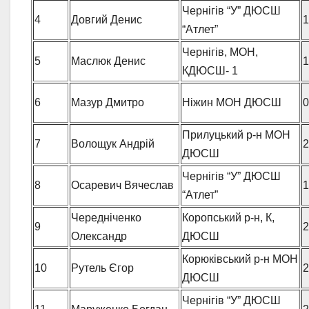
Чернігів “У” ДЮСШ
4
Довгий Денис
1
“Атлет”
Чернігів, МОН,
5
Маслюк Денис
1
КДЮСШ- 1
6
Мазур Дмитро
Ніжин МОН ДЮСШ
0
Прилуцький р-н МОН
7
Волощук Андрій
2
ДЮСШ
Чернігів “У” ДЮСШ
8
Осаревич Вячеслав
1
“Атлет”
Чередніченко
Коропський р-н, К,
9
2
Олександр
ДЮСШ
Корюківський р-н МОН
10
Рутель Єгор
2
ДЮСШ
Чернігів “У” ДЮСШ