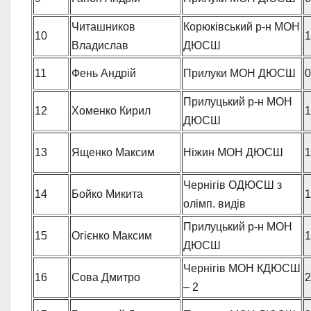
Читашников
Корюківський р-н МОН
10
1
Владислав
ДЮСШ
11
Фень Андрій
Прилуки МОН ДЮСШ
0
Прилуцький р-н МОН
12
Хоменко Кирил
1
ДЮСШ
13
Ященко Максим
Ніжин МОН ДЮСШ
1
Чернігів ОДЮСШ з
14
Бойко Микита
1
олімп. видів
Прилуцький р-н МОН
15
Огієнко Максим
1
ДЮСШ
Чернігів МОН КДЮСШ
16
Сова Дмитро
2
– 2