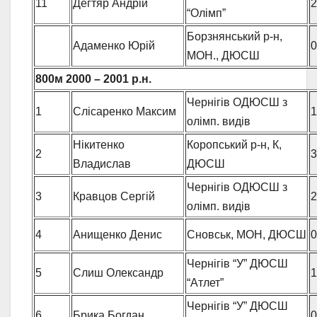
11
Дегтяр Андрій
2
“Олімп”
Борзнянський р-н,
Адаменко Юрій
0
МОН., ДЮСШ
800м
2000 – 2001 р.н.
Чернігів ОДЮСШ з
1
Слісаренко Максим
1
олімп. видів
Нікитенко
Коропський р-н, К,
2
3
Владислав
ДЮСШ
Чернігів ОДЮСШ з
3
Кравцов Сергій
2
олімп. видів
4
Анищенко Денис
Сновськ, МОН, ДЮСШ
0
Чернігів “У” ДЮСШ
5
Слиш Олександр
1
“Атлет”
Чернігів “У” ДЮСШ
6
Брика Богдан
0