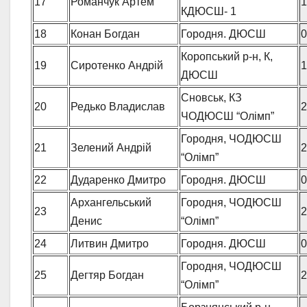
17
Романчук Артем
1
КДЮСШ- 1
18
Конан Богдан
Городня. ДЮСШ
0
Коропський р-н, К,
19
Сиротенко Андрій
1
ДЮСШ
Сновськ, КЗ
20
Редько Владислав
2
ЧОДЮСШ “Олімп”
Городня, ЧОДЮСШ
21
Зелений Андрій
2
“Олімп”
22
Дударенко Дмитро
Городня. ДЮСШ
0
Архангельський
Городня, ЧОДЮСШ
23
2
Денис
“Олімп”
24
Литвин Дмитро
Городня. ДЮСШ
0
Городня, ЧОДЮСШ
25
Дегтяр Богдан
2
“Олімп”