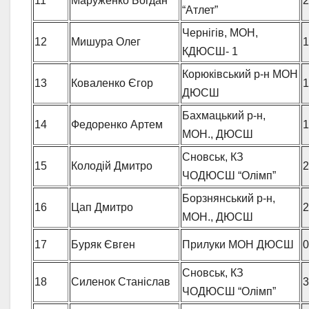
11
Маруженко Богдан
2
“Атлет”
Чернігів, МОН,
12
Мишура Олег
1
КДЮСШ- 1
Корюківський р-н МОН
13
Коваленко Єгор
1
ДЮСШ
Бахмацький р-н,
14
Федоренко Артем
1
МОН., ДЮСШ
Сновськ, КЗ
15
Колодій Дмитро
2
ЧОДЮСШ “Олімп”
Борзнянський р-н,
16
Цап Дмитро
2
МОН., ДЮСШ
17
Буряк Євген
Прилуки МОН ДЮСШ
0
Сновськ, КЗ
18
Силенок Станіслав
3
ЧОДЮСШ “Олімп”