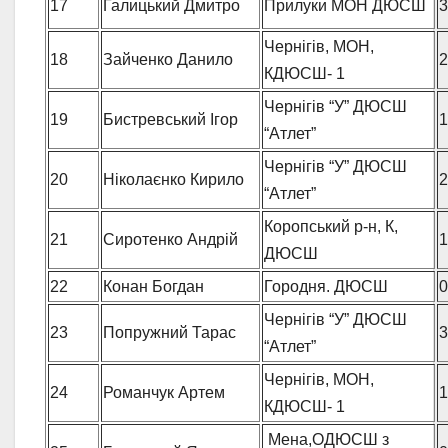
17
Галицький Дмитро
Прилуки МОН ДЮСШ
3
Чернігів, МОН,
18
Зайченко Данило
2
КДЮСШ- 1
Чернігів “У” ДЮСШ
19
Бистревський Ігор
1
“Атлет”
Чернігів “У” ДЮСШ
20
Ніколаєнко Кирило
2
“Атлет”
Коропський р-н, К,
21
Сиротенко Андрій
1
ДЮСШ
22
Конан Богдан
Городня. ДЮСШ
0
Чернігів “У” ДЮСШ
23
Попружний Тарас
3
“Атлет”
Чернігів, МОН,
24
Романчук Артем
1
КДЮСШ- 1
Мена,ОДЮСШ з