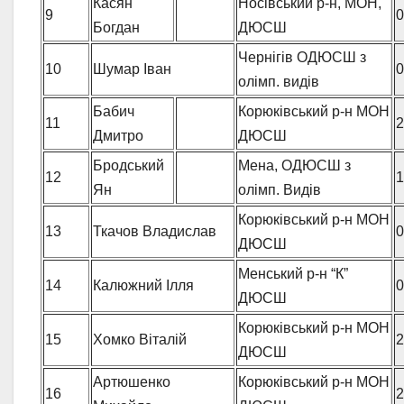
Касян
Носівський р-н, МОН,
9
0
Богдан
ДЮСШ
Чернігів ОДЮСШ з
10
Шумар Іван
0
олімп. видів
Бабич
Корюківський р-н МОН
11
2
Дмитро
ДЮСШ
Бродський
Мена, ОДЮСШ з
12
1
Ян
олімп. Видів
Корюківський р-н МОН
13
Ткачов Владислав
0
ДЮСШ
Менський р-н “К”
14
Калюжний Ілля
0
ДЮСШ
Корюківський р-н МОН
15
Хомко Віталій
2
ДЮСШ
Артюшенко
Корюківський р-н МОН
16
2