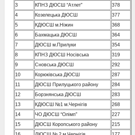
3
КПНЗ ДЮСШ “Атлет”
378
4
Козелецька ДЮСШ
377
5
КДЮСШ м.Ніжин
368
6
Бахмацька ДЮСШ
364
7
ДЮСШ м.Прилуки
354
8
КПНЗ ДЮСШ Носівська
319
9
Сновська ДЮСШ
292
10
Корюківська ДЮСШ
287
11
ДЮСШ Прилуцького району
284
12
Борзнянська ДЮСШ
283
13
КДЮСШ №1 м.Чернігів
268
14
ЧО ДЮСШ “Олімп”
227
15
ДЮСШ Коропського району
215
16
ДЮСШ № 2 м.Чернігів
177