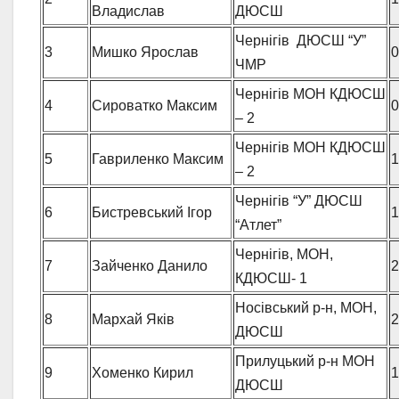
Владислав
ДЮСШ
Чернігів ДЮСШ “У”
3
Мишко Ярослав
0
ЧМР
Чернігів МОН КДЮСШ
4
Сироватко Максим
0
– 2
Чернігів МОН КДЮСШ
5
Гавриленко Максим
1
– 2
Чернігів “У” ДЮСШ
6
Бистревський Ігор
1
“Атлет”
Чернігів, МОН,
7
Зайченко Данило
2
КДЮСШ- 1
Носівський р-н, МОН,
8
Мархай Яків
2
ДЮСШ
Прилуцький р-н МОН
9
Хоменко Кирил
1
ДЮСШ