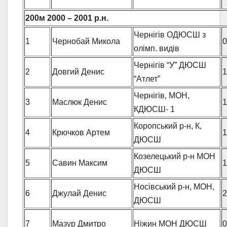
200м
2000 – 2001 р.н.
Чернігів ОДЮСШ з
1
Чернобай Микола
0
олімп. видів
Чернігів “У” ДЮСШ
2
Довгий Денис
1
“Атлет”
Чернігів, МОН,
3
Маслюк Денис
1
КДЮСШ- 1
Коропський р-н, К,
4
Крючков Артем
1
ДЮСШ
Козелецький р-н МОН
5
Савин Максим
1
ДЮСШ
Носівський р-н, МОН,
6
Джулай Денис
2
ДЮСШ
7
Мазур Дмитро
Ніжин МОН ДЮСШ
0