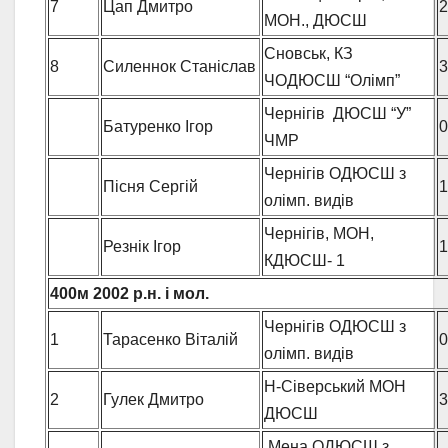
7
Цап Дмитро
2
МОН., ДЮСШ
Сновськ, КЗ
8
Силеннок Станіслав
3
ЧОДЮСШ “Олімп”
Чернігів ДЮСШ “У”
Батуренко Ігор
0
ЧМР
Чернігів ОДЮСШ з
Пісня Сергій
1
олімп. видів
Чернігів, МОН,
Резнік Ігор
1
КДЮСШ- 1
400м
2002 р.н. і мол.
Чернігів ОДЮСШ з
1
Тарасенко Віталій
0
олімп. видів
Н-Сіверський МОН
2
Гулек Дмитро
3
ДЮСШ
Мена,ОДЮСШ з