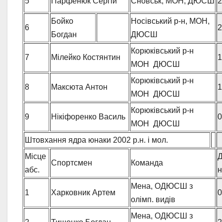
5
Парфенюк Сергій
Сновськ, МОН, ДЮСШ
2
Бойко
Носівський р-н, МОН,
6
2
Богдан
ДЮСШ
Корюківський р-н
7
Мілейко Костянтин
1
МОН ДЮСШ
Корюківський р-н
8
Максюта Антон
1
МОН ДЮСШ
Корюківський р-н
9
Нікіфоренко Василь
0
МОН ДЮСШ
Штовхання ядра юнаки 2002 р.н. і мол.
Місце
Д
Спортсмен
Команда
абс.
Мена, ОДЮСШ з
1
Харковник Артем
0
олімп. видів
Мена, ОДЮСШ з