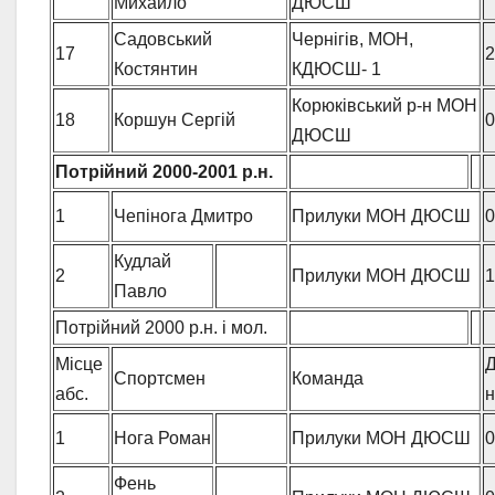
Михайло
ДЮСШ
Садовський
Чернігів, МОН,
17
2
Костянтин
КДЮСШ- 1
Корюківський р-н МОН
18
Коршун Сергій
0
ДЮСШ
Потрійний 2000-2001 р.н.
1
Чепінога Дмитро
Прилуки МОН ДЮСШ
0
Кудлай
2
Прилуки МОН ДЮСШ
1
Павло
Потрійний 2000 р.н. і мол.
Місце
Д
Спортсмен
Команда
абс.
1
Нога Роман
Прилуки МОН ДЮСШ
0
Фень