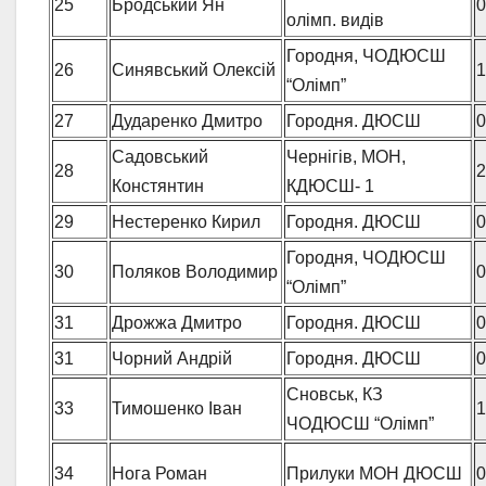
25
Бродський Ян
0
олімп. видів
Городня, ЧОДЮСШ
26
Синявський Олексій
1
“Олімп”
27
Дударенко Дмитро
Городня. ДЮСШ
0
Садовський
Чернігів, МОН,
28
2
Констянтин
КДЮСШ- 1
29
Нестеренко Кирил
Городня. ДЮСШ
0
Городня, ЧОДЮСШ
30
Поляков Володимир
0
“Олімп”
31
Дрожжа Дмитро
Городня. ДЮСШ
0
31
Чорний Андрій
Городня. ДЮСШ
0
Сновськ, КЗ
33
Тимошенко Іван
1
ЧОДЮСШ “Олімп”
34
Нога Роман
Прилуки МОН ДЮСШ
0