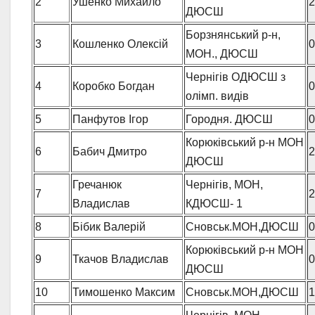
2
Ушенко Михайло
2
ДЮСШ
Борзнянський р-н,
3
Кошленко Олексій
0
МОН., ДЮСШ
Чернігів ОДЮСШ з
4
Коробко Богдан
0
олімп. видів
5
Панфутов Ігор
Городня. ДЮСШ
0
Корюківський р-н МОН
6
Бабич Дмитро
2
ДЮСШ
Гречанюк
Чернігів, МОН,
7
2
Владислав
КДЮСШ- 1
8
Бібик Валерій
Сновськ.МОН,ДЮСШ
0
Корюківський р-н МОН
9
Ткачов Владислав
0
ДЮСШ
10
Тимошенко Максим
Сновськ.МОН,ДЮСШ
1