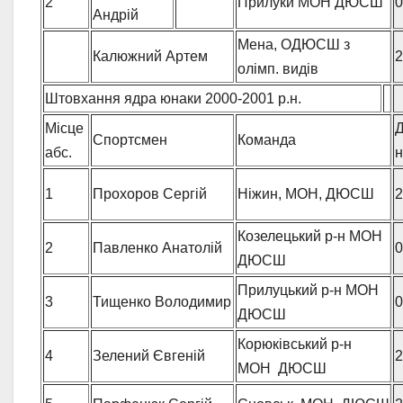
2
Прилуки МОН ДЮСШ
0
Андрій
Мена, ОДЮСШ з
Калюжний Артем
2
олімп. видів
Штовхання ядра юнаки 2000-2001 р.н.
Місце
Д
Спортсмен
Команда
абс.
1
Прохоров Сергій
Ніжин, МОН, ДЮСШ
2
Козелецький р-н МОН
2
Павленко Анатолій
0
ДЮСШ
Прилуцький р-н МОН
3
Тищенко Володимир
0
ДЮСШ
Корюківський р-н
4
Зелений Євгеній
2
МОН ДЮСШ