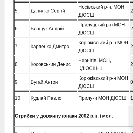
Носівський р-н, МОН,
5
Данилко Сергій
2
ДЮСШ
Прилуцький р-н МОН
6
Влащук Андрій
2
ДЮСШ
Корюківський р-н МОН
7
Карпенко Дмитро
2
ДЮСШ
Чернігів, МОН,
8
Косовський Денис
2
КДЮСШ- 1
Корюківський р-н МОН
9
Бугай Антон
0
ДЮСШ
10
Кудлай Павло
Прилуки МОН ДЮСШ
1
Стрибки у довжину юнаки
2002 р.н. і мол.