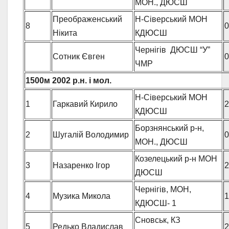
МОН., ДЮСШ
Преображенський
Н-Сіверський МОН
8
0
Нікита
КДЮСШ
Чернігів ДЮСШ “У”
Сотник Євген
0
ЧМР
1500м 2002 р.н. і мол.
Н-Сіверський МОН
1
Гаркавий Кирило
2
КДЮСШ
Борзнянський р-н,
2
Шугалій Володимир
0
МОН., ДЮСШ
Козелецький р-н МОН
3
Назаренко Ігор
2
ДЮСШ
Чернігів, МОН,
4
Музика Микола
1
КДЮСШ- 1
Сновськ, КЗ
5
Редько Владислав
2