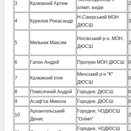
3
Калюжний Артем
2
олімп. видів
Н-Сіверський МОН
4
Курилов Роеасандр
3
ДЮСШ
Носівський р-н, МОН,
5
Мельник Максим
2
ДЮСШ
6
Гапон Андрій
Прилуки МОН ДЮСШ
0
Менський р-н “К”
7
Калюжний Ілля
0
ДЮСШ
8
Помісячний Андрій
Городня. ДЮСШ
0
9
Асаф”єв Микола
Городня. ДЮСШ
0
Архангельський
Городня, ЧОДЮСШ
10
2
Денис
“Олімп”
Городня, ЧОДЮСШ