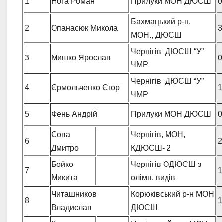
1
Нога Роман
Прилуки МОН ДЮСШ
0
Бахмацький р-н,
2
Опанасюк Микола
3
МОН., ДЮСШ
Чернігів ДЮСШ “У”
3
Мишко Ярослав
0
ЧМР
Чернігів ДЮСШ “У”
4
Єрмольченко Єгор
1
ЧМР
5
Фень Андрій
Прилуки МОН ДЮСШ
0
Сова
Чернігів, МОН,
6
2
Дмитро
КДЮСШ- 2
Бойко
Чернігів ОДЮСШ з
7
1
Микита
олімп. видів
Читашников
Корюківський р-н МОН
8
1
Владислав
ДЮСШ