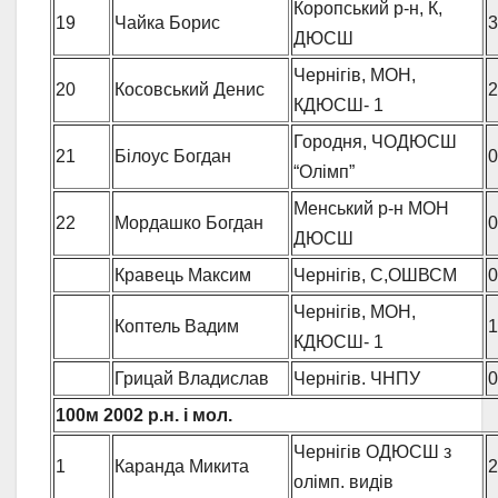
Коропський р-н, К,
19
Чайка Борис
3
ДЮСШ
Чернігів, МОН,
20
Косовський Денис
2
КДЮСШ- 1
Городня, ЧОДЮСШ
21
Білоус Богдан
0
“Олімп”
Менський р-н МОН
22
Мордашко Богдан
0
ДЮСШ
Кравець Максим
Чернігів, С,ОШВСМ
0
Чернігів, МОН,
Коптель Вадим
1
КДЮСШ- 1
Грицай Владислав
Чернігів. ЧНПУ
0
100м
2002 р.н. і мол.
Чернігів ОДЮСШ з
1
Каранда Микита
2
олімп. видів