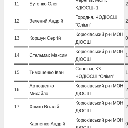
Чернігів, МОН,
11
Бутенко Олег
2
КДЮСШ- 1
Городня, ЧОДЮСШ
12
Зелений Андрій
2
“Олімп”
Корюківський р-н МОН
13
Коршун Сергій
0
ДЮСШ
Корюківський р-н МОН
14
Стельмах Максим
1
ДЮСШ
Сновськ, КЗ
15
Тимошенко Іван
1
ЧОДЮСШ “Олімп”
Артюшенко
Корюківський р-н МОН
16
2
Михайло
ДЮСШ
Корюківський р-н МОН
17
Хомко Віталій
2
ДЮСШ
Корюківський р-н МОН
Карпенко Андрій
0
ДЮСШ