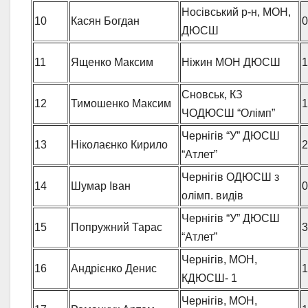
Носівський р-н, МОН,
10
Касян Богдан
0
ДЮСШ
11
Ященко Максим
Ніжин МОН ДЮСШ
1
Сновськ, КЗ
12
Тимошенко Максим
1
ЧОДЮСШ “Олімп”
Чернігів “У” ДЮСШ
13
Ніколаєнко Кирило
2
“Атлет”
Чернігів ОДЮСШ з
14
Шумар Іван
0
олімп. видів
Чернігів “У” ДЮСШ
15
Попружний Тарас
3
“Атлет”
Чернігів, МОН,
16
Андрієнко Денис
1
КДЮСШ- 1
Чернігів, МОН,