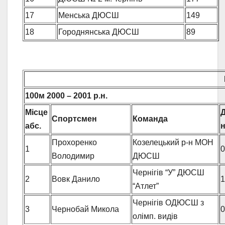
17
Менська ДЮСШ
149
18
Городнянська ДЮСШ
89
100м
2000 – 2001 р.н.
Місце
Спортсмен
Команда
абс.
Прохоренко
Козелецький р-н МОН
1
0
Володимир
ДЮСШ
Чернігів “У” ДЮСШ
2
Вовк Данило
1
“Атлет”
Чернігів ОДЮСШ з
3
Чернобай Микола
0
олімп. видів