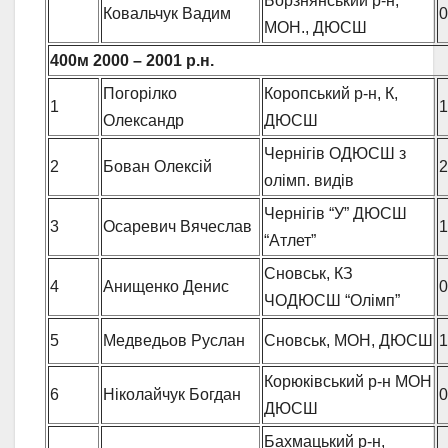
Борзнянський р-н,
Ковальчук Вадим
0
МОН., ДЮСШ
400м
2000 – 2001 р.н.
Погорілко
Коропський р-н, К,
1
1
Олександр
ДЮСШ
Чернігів ОДЮСШ з
2
Бован Олексій
2
олімп. видів
Чернігів “У” ДЮСШ
3
Осаревич Вячеслав
1
“Атлет”
Сновськ, КЗ
4
Анищенко Денис
0
ЧОДЮСШ “Олімп”
5
Медведьов Руслан
Сновськ, МОН, ДЮСШ
1
Корюківський р-н МОН
6
Ніколайчук Богдан
0
ДЮСШ
Бахмацький р-н,