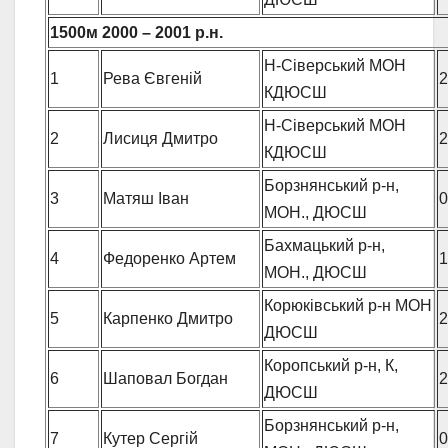
1500м 2000 – 2001 р.н.
Н-Сіверський МОН
1
Рева Євгеній
2
КДЮСШ
Н-Сіверський МОН
2
Лисиця Дмитро
2
КДЮСШ
Борзнянський р-н,
3
Матяш Іван
0
МОН., ДЮСШ
Бахмацький р-н,
4
Федоренко Артем
1
МОН., ДЮСШ
Корюківський р-н МОН
5
Карпенко Дмитро
2
ДЮСШ
Коропський р-н, К,
6
Шаповал Богдан
2
ДЮСШ
Борзнянський р-н,
7
Кутер Сергій
0