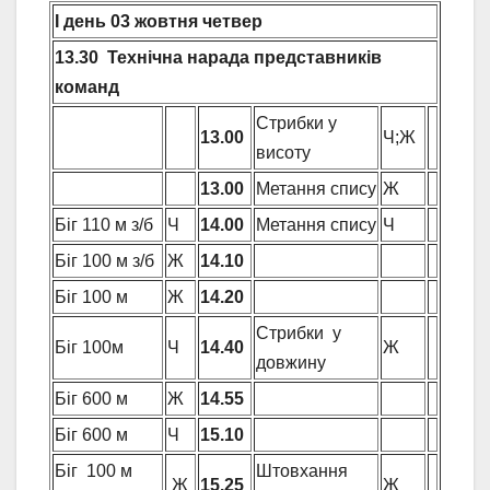
І день
03
жовтня
четвер
13.30 Технічна нарада представників
команд
Стрибки у
13.00
Ч;Ж
висоту
13.00
Метання спису
Ж
Біг 110 м з/б
Ч
14.00
Метання спису
Ч
Біг 100 м з/б
Ж
14.10
Біг 100 м
Ж
14.20
Стрибки у
Біг 100м
Ч
14.40
Ж
довжину
Біг 600 м
Ж
14.
55
Біг 600 м
Ч
15.10
Біг 100 м
Штовхання
Ж
15.25
Ж