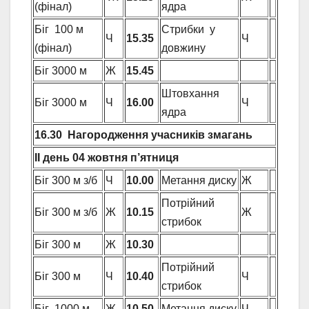
(фінал)
ядра
Біг 100 м
Стрибки у
Ч
15.35
Ч
(фінал)
довжину
Біг 3000 м
Ж
15.45
Штовхання
Біг 3000 м
Ч
16.00
Ч
ядра
16.30 Нагородження учасників змагань
ІІ день 04 жовтня п’ятниця
Біг 300 м з/б
Ч
10.00
Метання диску
Ж
Потрійний
Біг 300 м з/б
Ж
10.15
Ж
стрибок
Біг 300 м
Ж
10.30
Потрійний
Біг 300 м
Ч
10.40
Ч
стрибок
Біг 1000 м
Ж
10.50
Метання диску
Ч