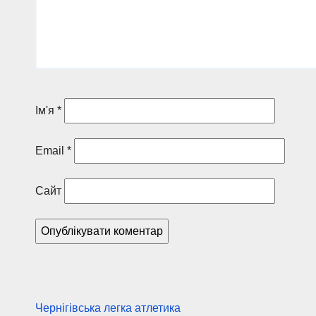
Ім'я
*
Email
*
Сайт
Чернігівська легка атлетика