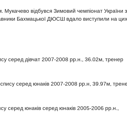
 м. Мукачево відбувся Зимовий чемпіонат України 
ставники Бахмацької ДЮСШ вдало виступили на ци
ису серед дівчат 2007-2008 рр.н., 36.02м, тренер
 спису серед юнаків 2007-2008 рр.н, 39.97м, трен
ису серед юнаків серед юнаків 2005-2006 рр.н.,