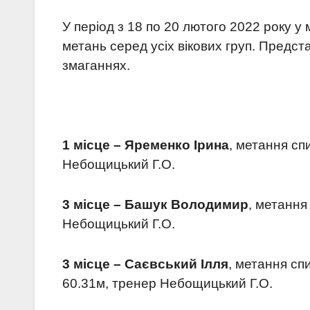
У період з 18 по 20 лютого 2022 року у
метань серед усіх вікових груп. Пред
змаганнях.
1 місце – Яременко Ірина
, метання сп
Небощицький Г.О.
3 місце – Башук Володимир
, метання
Небощицький Г.О.
3 місце – Саєвський Ілля
, метання сп
60.31м, тренер Небощицький Г.О.