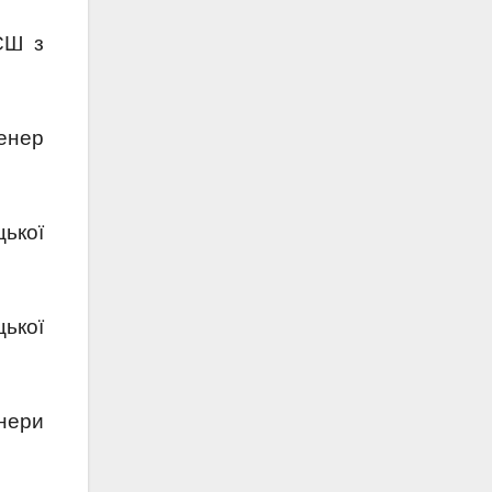
СШ з
енер
ької
цької
нери