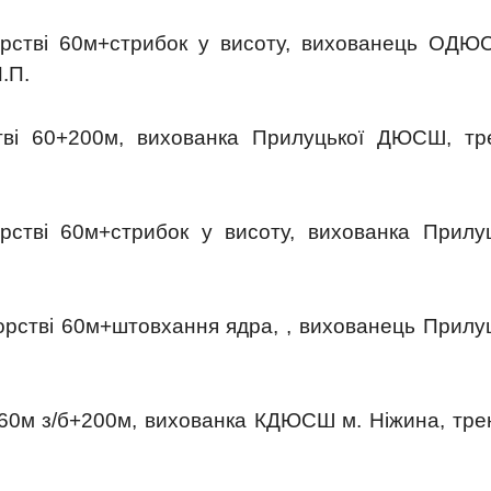
рстві 60м+стрибок у висоту, вихованець ОДЮ
.П.
ві 60+200м, вихованка Прилуцької ДЮСШ, тр
стві 60м+стрибок у висоту, вихованка Прилуц
орстві 60м+штовхання ядра, , вихованець Прилу
 60м з/б+200м, вихованка КДЮСШ м. Ніжина, тре