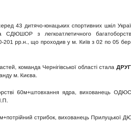
серед 43 дитячо-юнацьких спортивних шкіл Украї
а СДЮШОР з легкоатлетичного багатоборст
-201 рр.н., що проходив у м. Київ з 02 по 05 бе
астей, команда Чернігівської області стала
ДРУ
анду м. Києва.
орстві 60м+штовхання ядра, вихованець ОДЮ
.П.
0м+потрійний стрибок, вихованець Прилуцької Д