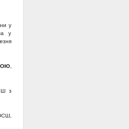
ни у
ва у
резня
ГОЮ
,
СШ з
ЮСШ,