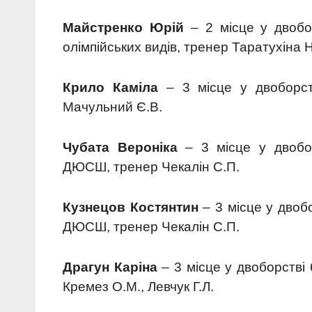
Майстренко Юрій
– 2 місце у двобо
олімпійських видів, тренер Таратухіна Н
Крило Каміла
– 3 місце у двоборст
Мачульний Є.В.
Чубата Вероніка
– 3 місце у двобор
ДЮСШ, тренер Чекалін С.П.
Кузнецов Костянтин
– 3 місце у двоб
ДЮСШ, тренер Чекалін С.П.
Драгун Каріна
– 3 місце у двоборстві
Кремез О.М., Левчук Г.Л.