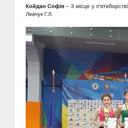
Койдан Софія
– 3 місце у п’ятиборст
Левчук Г.Л.