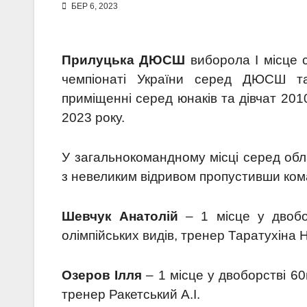
БЕР 6, 2023
Прилуцька ДЮСШ
виборола І місце 
чемпіонаті України серед ДЮСШ т
приміщенні серед юнаків та дівчат 2010
2023 року.
У загальнокомандному місці серед обл
з невеликим відривом пропустивши ком
Шевчук Анатолій
– 1 місце у двоб
олімпійських видів, тренер Таратухіна Н
Озеров Ілля
– 1 місце у двоборстві 6
тренер Ракетський А.І.