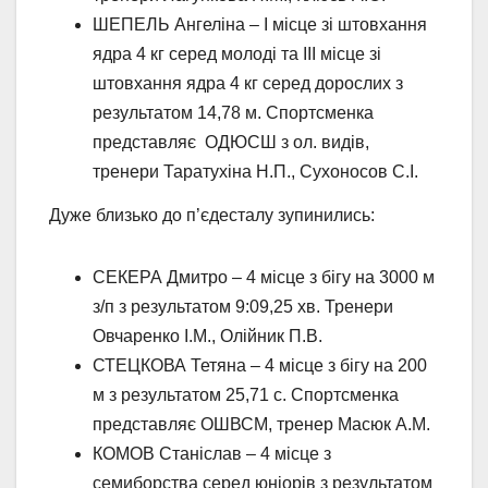
ШЕПЕЛЬ Ангеліна – І місце зі штовхання
ядра 4 кг серед молоді та ІІІ місце зі
штовхання ядра 4 кг серед дорослих з
результатом 14,78 м. Спортсменка
представляє ОДЮСШ з ол. видів,
тренери Таратухіна Н.П., Сухоносов С.І.
Дуже близько до п’єдесталу зупинились:
СЕКЕРА Дмитро – 4 місце з бігу на 3000 м
з/п з результатом 9:09,25 хв. Тренери
Овчаренко І.М., Олійник П.В.
СТЕЦКОВА Тетяна – 4 місце з бігу на 200
м з результатом 25,71 с. Спортсменка
представляє ОШВСМ, тренер Масюк А.М.
КОМОВ Станіслав – 4 місце з
семиборства серед юніорів з результатом