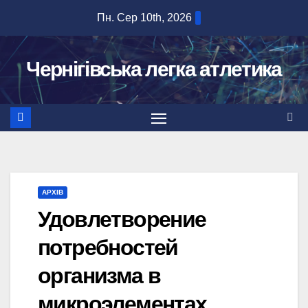
Перейти
Пн. Сер 10th, 2026
до
вмісту
Чернігівська легка атлетика
АРХІВ
Удовлетворение
потребностей
организма в
микроэлементах