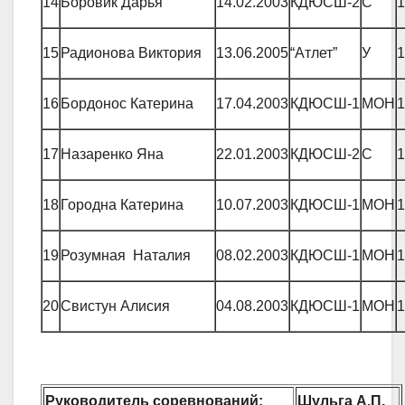
14
Боровик Дарья
14.02.2003
КДЮСШ-2
С
1
15
Радионова Виктория
13.06.2005
“Атлет”
У
1
16
Бордонос Катерина
17.04.2003
КДЮСШ-1
МОН
1
17
Назаренко Яна
22.01.2003
КДЮСШ-2
С
1
18
Городна Катерина
10.07.2003
КДЮСШ-1
МОН
1
19
Розумная Наталия
08.02.2003
КДЮСШ-1
МОН
1
20
Свистун Алисия
04.08.2003
КДЮСШ-1
МОН
1
Руководитель соревнований:
Шульга А.П.