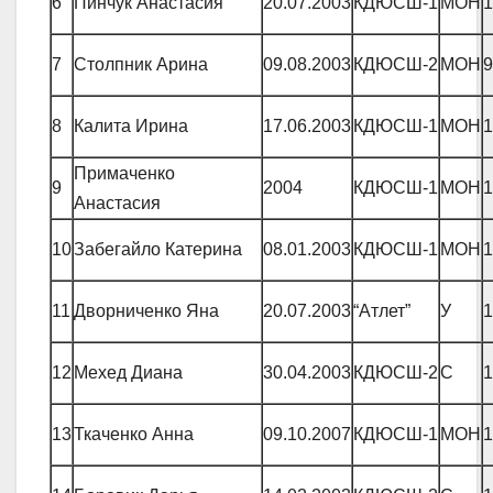
6
Пинчук Анастасия
20.07.2003
КДЮСШ-1
МОН
1
7
Столпник Арина
09.08.2003
КДЮСШ-2
МОН
9
8
Калита Ирина
17.06.2003
КДЮСШ-1
МОН
1
Примаченко
9
2004
КДЮСШ-1
МОН
1
Анастасия
10
Забегайло Катерина
08.01.2003
КДЮСШ-1
МОН
1
11
Дворниченко Яна
20.07.2003
“Атлет”
У
1
12
Мехед Диана
30.04.2003
КДЮСШ-2
С
1
13
Ткаченко Анна
09.10.2007
КДЮСШ-1
МОН
1