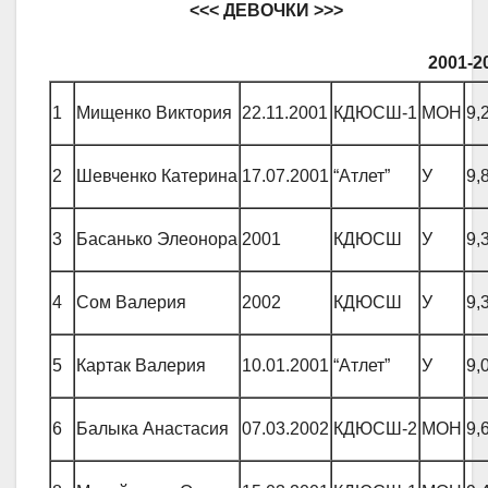
<<< ДЕВОЧКИ >>>
2001-20
1
Мищенко Виктория
22.11.2001
КДЮСШ-1
МОН
9,
2
Шевченко Катерина
17.07.2001
“Атлет”
У
9,
3
Басанько Элеонора
2001
КДЮСШ
У
9,
4
Сом Валерия
2002
КДЮСШ
У
9,
5
Картак Валерия
10.01.2001
“Атлет”
У
9,
6
Балыка Анастасия
07.03.2002
КДЮСШ-2
МОН
9,