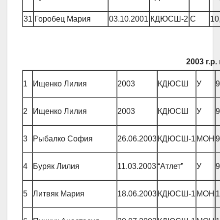
31
Горобец Мария
03.10.2001
КДЮСШ-2
С
10
2003 г.р
1
Ищенко Лилия
2003
КДЮСШ
У
9
2
Ищенко Лилия
2003
КДЮСШ
У
9
3
Рыбалко София
26.06.2003
КДЮСШ-1
МОН
9
4
Буряк Лилия
11.03.2003
“Атлет”
У
9
5
Литвяк Мария
18.06.2003
КДЮСШ-1
МОН
1