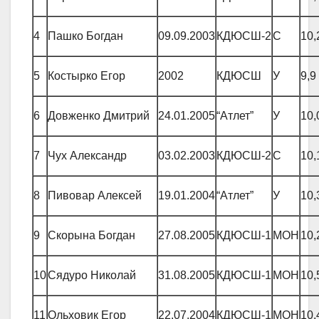
4
Пашко Богдан
09.09.2003
КДЮСШ-2
С
10,
5
Костырко Егор
2002
КДЮСШ
У
9,9
6
Довженко Дмитрий
24.01.2005
“Атлет”
У
10,
7
Чух Александр
03.02.2003
КДЮСШ-2
С
10,
8
Пивовар Алексей
19.01.2004
“Атлет”
У
10,
9
Скорына Богдан
27.08.2005
КДЮСШ-1
МОН
10,
10
Сядуро Николай
31.08.2005
КДЮСШ-1
МОН
10,
11
Ольховик Егор
22.07.2004
КДЮСШ-1
МОН
10,