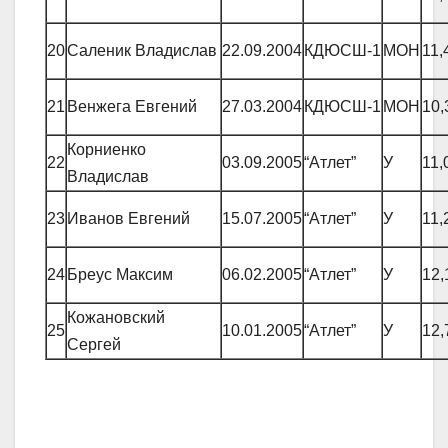
20
Саленик Владислав
22.09.2004
КДЮСШ-1
МОН
11,
21
Венжега Евгений
27.03.2004
КДЮСШ-1
МОН
10,
Корниенко
22
03.09.2005
“Атлет”
У
11,
Владислав
23
Иванов Евгений
15.07.2005
“Атлет”
У
11,
24
Бреус Максим
06.02.2005
“Атлет”
У
12,
Кожановский
25
10.01.2005
“Атлет”
У
12,
Сергей