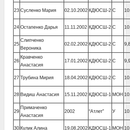
23
Сусленко Мария
02.10.2002
КДЮСШ-2
С
10
24
Остапенко Дарья
11.11.2002
КДЮСШ-2
С
10
Слипченко
25
02.02.2002
КДЮСШ-2
С
9,
Вероника
Кравченко
26
17.01.2002
КДЮСШ-2
С
9,
Анастасия
27
Трубина Мирия
18.04.2002
КДЮСШ-2
С
10
28
Видиш Анастасия
15.11.2002
КДЮСШ-1
МОН
10
Примаченко
29
2002
“Атлет”
У
10
Анастасия
30
Кулик Алина
19.08.2002
КДЮСШ-1
МОН
10