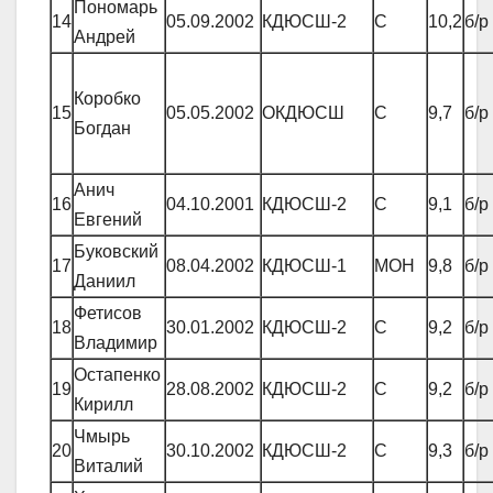
Пономарь
14
05.09.2002
КДЮСШ-2
С
10,2
б/р
Андрей
Коробко
15
05.05.2002
ОКДЮСШ
С
9,7
б/р
Богдан
Анич
16
04.10.2001
КДЮСШ-2
С
9,1
б/р
Евгений
Буковский
17
08.04.2002
КДЮСШ-1
МОН
9,8
б/р
Даниил
Фетисов
18
30.01.2002
КДЮСШ-2
С
9,2
б/р
Владимир
Остапенко
19
28.08.2002
КДЮСШ-2
С
9,2
б/р
Кирилл
Чмырь
20
30.10.2002
КДЮСШ-2
С
9,3
б/р
Виталий