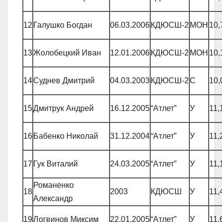
12
Галушко Богдан
06.03.2006
КДЮСШ-2
МОН
10,
13
Жолобецкий Иван
12.01.2006
КДЮСШ-2
МОН
10,
14
Суднев Дмитрий
04.03.2003
КДЮСШ-2
С
10,
15
Дмитрук Андрей
16.12.2005
“Атлет”
У
11,
16
Бабенко Николай
31.12.2004
“Атлет”
У
11,
17
Гук Виталий
24.03.2005
“Атлет”
У
11,
Романенко
18
2003
КДЮСШ
У
11,
Александр
19
Логвинов Миксим
22.01.2005
“Атлет”
У
11,