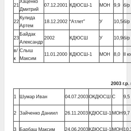
Хаценко
21
07.12.2001
КДЮСШ-1
МОН
9,9
б/р
Дмитрий
Кулида
22
18.12.2002
“Атлет”
У
10,5
б/р
Артем
Байдак
23
2002
КДЮСШ
У
10,9
б/р
Александр
в/
Слыш
11.01.2000
КДЮСШ-1
МОН
8,0
ІІ 
к
Максим
2003 г.р
1
Шумар Иван
04.07.2003
ОКДЮСШ
С
9,5
2
Зайченко Даниил
26.11.2003
КДЮСШ-1
МОН
9,7
3
Барбаш Максим
24.06.2003
КДЮСШ-1
МОН
10,