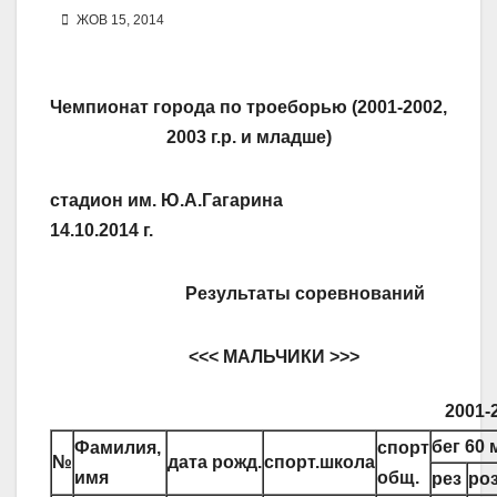
ЖОВ 15, 2014
Чемпионат города по троеборью (2001-2002,
2003 г.р. и младше)
стадион им. Ю.А.Гагарина
14.10.2014 г.
Результаты соревнований
<<< МАЛЬЧИКИ >>>
2001-2
бег 60 
Фамилия,
спорт
№
дата рожд.
спорт.школа
имя
общ.
рез
ро