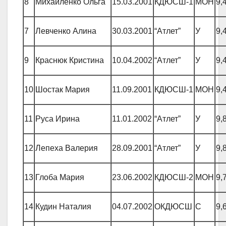
8
Михайленко Ольга
15.03.2001
КДЮСШ-1
МОН
9,
7
Левченко Алина
30.03.2001
“Атлет”
У
9,
9
Краснюк Кристина
10.04.2002
“Атлет”
У
9,
10
Шостак Мария
11.09.2001
КДЮСШ-1
МОН
9,
11
Руса Ирина
11.01.2002
“Атлет”
У
9,
12
Лепеха Валерия
28.09.2001
“Атлет”
У
9,
13
Глоба Мария
23.06.2002
КДЮСШ-2
МОН
9,
14
Кудин Наталия
04.07.2002
ОКДЮСШ
С
9,