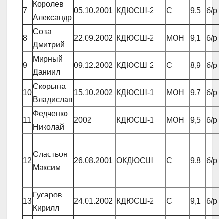
Королев
7
05.10.2001
КДЮСШ-2
С
9,5
б/р
Александр
Сова
8
22.09.2002
КДЮСШ-2
МОН
9,1
б/р
Дмитрий
Мирный
9
09.12.2002
КДЮСШ-2
С
8,9
б/р
Даниил
Скорына
10
15.10.2002
КДЮСШ-1
МОН
9,7
б/р
Владислав
Федченко
11
2002
КДЮСШ-1
МОН
9,5
б/р
Николай
Сластьон
12
26.08.2001
ОКДЮСШ
С
9,8
б/р
Максим
Гусаров
13
24.01.2002
КДЮСШ-2
С
9,1
б/р
Кирилл