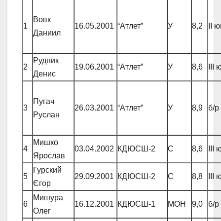
Вовк
1
16.05.2001
“Атлет”
У
8,2
ІІ 
Даниил
Рудник
2
19.06.2001
“Атлет”
У
8,6
ІІІ 
Денис
Пугач
3
26.03.2001
“Атлет”
У
8,9
б/р
Руслан
Мишко
4
03.04.2002
КДЮСШ-2
С
8,6
ІІІ 
Ярослав
Гурский
5
29.09.2001
КДЮСШ-2
С
8,8
ІІІ 
Єгор
Мишура
6
16.12.2001
КДЮСШ-1
МОН
9,0
б/р
Олег