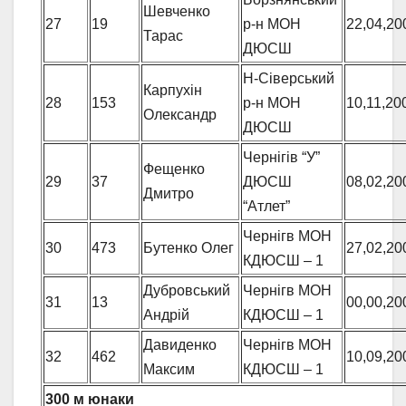
Шевченко
27
19
р-н МОН
22,04,20
Тарас
ДЮСШ
Н-Сіверський
Карпухін
28
153
р-н МОН
10,11,20
Олександр
ДЮСШ
Чернігів “У”
Фещенко
29
37
ДЮСШ
08,02,20
Дмитро
“Атлет”
Чернігв МОН
30
473
Бутенко Олег
27,02,20
КДЮСШ – 1
Дубровський
Чернігв МОН
31
13
00,00,20
Андрій
КДЮСШ – 1
Давиденко
Чернігв МОН
32
462
10,09,20
Максим
КДЮСШ – 1
300 м юнаки