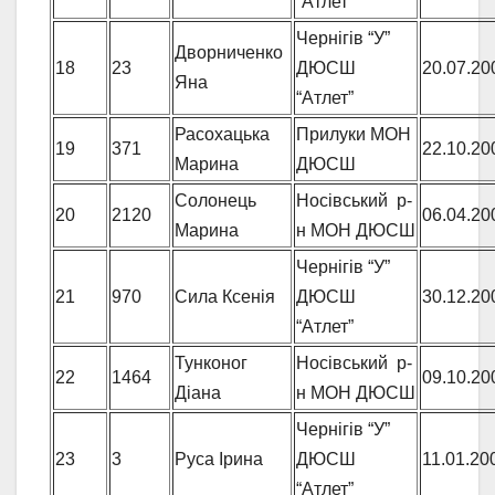
“Атлет”
Чернігів “У”
Дворниченко
18
23
ДЮСШ
20.07.20
Яна
“Атлет”
Расохацька
Прилуки МОН
19
371
22.10.20
Марина
ДЮСШ
Солонець
Носівський р-
20
2120
06.04.20
Марина
н МОН ДЮСШ
Чернігів “У”
21
970
Сила Ксенія
ДЮСШ
30.12.20
“Атлет”
Тунконог
Носівський р-
22
1464
09.10.20
Діана
н МОН ДЮСШ
Чернігів “У”
23
3
Руса Ірина
ДЮСШ
11.01.20
“Атлет”