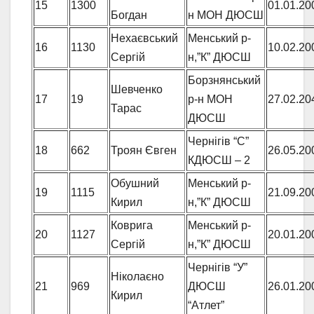
15
1300
01.01.20
Богдан
н МОН ДЮСШ
Нехаєвський
Менський р-
16
1130
10.02.20
Сергій
н,”К” ДЮСШ
Борзнянський
Шевченко
17
19
р-н МОН
27.02.20
Тарас
ДЮСШ
Чернігів “С”
18
662
Троян Євген
26.05.20
КДЮСШ – 2
Обушний
Менський р-
19
1115
21.09.20
Кирил
н,”К” ДЮСШ
Коврига
Менський р-
20
1127
20.01.20
Сергій
н,”К” ДЮСШ
Чернігів “У”
Ніколаєно
21
969
ДЮСШ
26.01.20
Кирил
“Атлет”