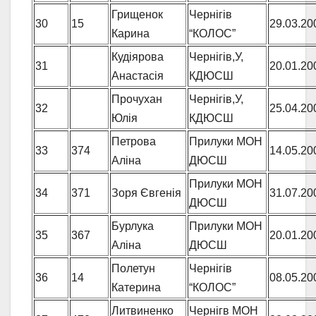
Грищенок
Чернігів
30
15
29.03.20
Карина
“КОЛОС”
Кудіярова
Чернігів,У,
31
20.01.20
Анастасія
КДЮСШ
Прочухан
Чернігів,У,
32
25.04.20
Юлія
КДЮСШ
Петрова
Прилуки МОН
33
374
14.05.20
Аліна
ДЮСШ
Прилуки МОН
34
371
Зоря Євгенія
31.07.20
ДЮСШ
Бурлука
Прилуки МОН
35
367
20.01.20
Аліна
ДЮСШ
Полетун
Чернігів
36
14
08.05.20
Катерина
“КОЛОС”
Литвиненко
Чернігв МОН