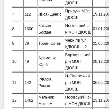
ДЮСШ
Прилуки МОН
7
112
Лисак Денис
19,11,20
ДЮСШ
Касьян
Носівський р-
8
1300
01,01,20
Богдан
н МОН ДЮСШ
Чернігів “С”
9
29
Троян Євген
25,05,20
КДЮСШ – 2
Борзнянський
Адаменко
10
49
р-н МОН
08,12,20
Юрій
ДЮСШ
Н-Сіверський
Рябуха
11
142
р-н МОН
06,05,20
Роман
ДЮСШ
Мельник
Носівський р-
12
1462
23,11,20
Максим
н МОН ДЮСШ