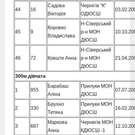
Садова
Чернігів “К”
44
16
03.02.20
Вікторія
ОДЮСШ
Н-Сіверський
Коровко
45
9
р-н МОН
10.10.20
Владислава
ДЮСШ
Н-Сіверський
46
72
Ковштк Анна
р-н МОН
21.04.20
ДЮСШ
300м дівчата
Барабаш
Прилуки МОН
1
955
07.07.20
Аліна
ДЮСШ
Брухно
Прилуки МОН
2
330
16.02.20
Тетяна
ДЮСШ
Маркова
Чернвгів МОН
3
687
12.10.20
Анна
КДЮСШ -1