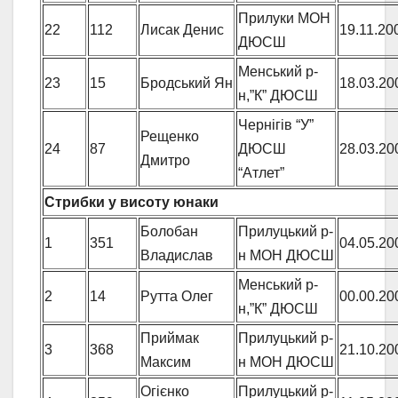
Прилуки МОН
22
112
Лисак Денис
19.11.20
ДЮСШ
Менський р-
23
15
Бродський Ян
18.03.20
н,”К” ДЮСШ
Чернігів “У”
Рещенко
24
87
ДЮСШ
28.03.20
Дмитро
“Атлет”
Стрибки у висоту юнаки
Болобан
Прилуцький р-
1
351
04.05.20
Владислав
н МОН ДЮСШ
Менський р-
2
14
Рутта Олег
00.00.20
н,”К” ДЮСШ
Приймак
Прилуцький р-
3
368
21.10.20
Максим
н МОН ДЮСШ
Огієнко
Прилуцький р-