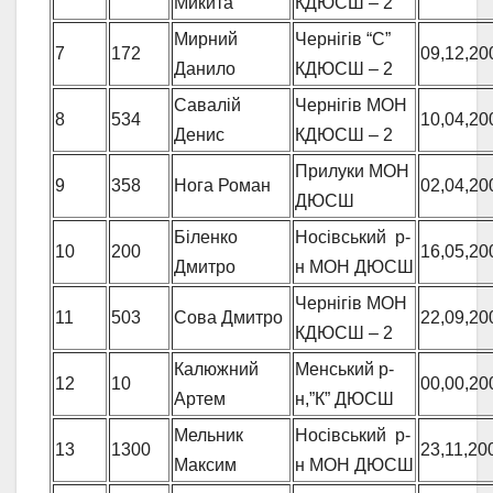
Микита
КДЮСШ – 2
Мирний
Чернігів “С”
7
172
09,12,20
Данило
КДЮСШ – 2
Савалій
Чернігів МОН
8
534
10,04,20
Денис
КДЮСШ – 2
Прилуки МОН
9
358
Нога Роман
02,04,20
ДЮСШ
Біленко
Носівський р-
10
200
16,05,20
Дмитро
н МОН ДЮСШ
Чернігів МОН
11
503
Сова Дмитро
22,09,20
КДЮСШ – 2
Калюжний
Менський р-
12
10
00,00,20
Артем
н,”К” ДЮСШ
Мельник
Носівський р-
13
1300
23,11,20
Максим
н МОН ДЮСШ