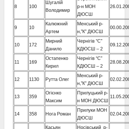
Шугалій
8
100
р-н МОН
26.01.20
Володимир
ДЮСШ
Калюжний
Менський р-
9
10
00.00.20
Артем
н,”К” ДЮСШ
Мирний
Чернігів “С”
10
172
09.12.20
Данило
КДЮСШ – 2
Остапенко
Чернігів “С”
11
169
28.08.20
Кирил
КДЮСШ – 2
Менський р-
12
1130
Рутта Олег
02.02.20
н,”К” ДЮСШ
Огієнко
Прилуцький р-
13
359
11.05.20
Максим
н МОН ДЮСШ
Прилуки МОН
14
358
Нога Роман
02.04.20
ДЮСШ
Касьян
Носівський р-