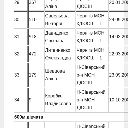
29
367
20.01.20
Аліна
ДЮСШ
Савельева
Чернігв МОН
30
510
24.09.20
Вікторія
КДЮСШ – 1
Давиденко
Чернігв МОН
31
518
14.03.20
Світлана
КДЮСШ – 1
Литвиненко
Чернігв МОН
32
472
22.03.20
Олександра
КДЮСШ – 1
Н-Сіверський
Шевцова
33
179
р-н МОН
23.09.20
Аліна
ДЮСШ
Н-Сіверський
Коробко
34
9
р-н МОН
10.10.20
Владислава
ДЮСШ
600м дівчата
Н-Сіверський