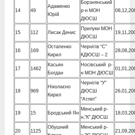
Борзнянський
Адаменко
14
49
р-н МОН
08,12,20
Юрій
ДЮСШ
Прилуки МОН
15
112
Лисак Денис
19,11,20
ДЮСШ
Остапенко
Чернігів “С”
16
169
28,08,20
Кирил
КДЮСШ – 2
Касьян
Носівський р-
17
1462
01,01,20
Богдан
н МОН ДЮСШ
Чернігів “У”
Ніколаєно
18
969
ДЮСШ
26,01,20
Кирил
“Атлет”
Менський р-
19
15
Бродський Ян
18,03,20
н,”К” ДЮСШ
Обушний
Менський р-
20
1125
21,09,20