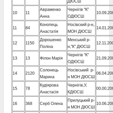
ДЮСШ
Авраменко
Чернігів “К”
10
11
10.09.20
Анна
ОДЮСШ
Конопець
Носівский р-н,
11
84
14.01.20
Анастатія
МОН ДЮСШ
Дорошенко
Менський р-
12
1150
12.11.20
Поліна
н,”К” ДЮСШ
Чернігів “К”
13
13
Філон Марія
21.09.20
ОДЮСШ
Солонець
Носівський р-
14
2120
06.04.20
Марина
н МОН ДЮСШ
Кудіярова
Чернігів,У,
15
78
00.00.20
Анастасія
КДЮСШ
Прилуцький р-
16
368
Серб Олена
10.06.20
н МОН ДЮСШ