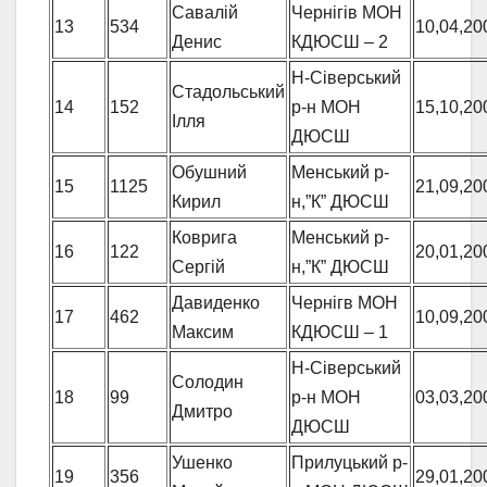
Савалій
Чернігів МОН
13
534
10,04,20
Денис
КДЮСШ – 2
Н-Сіверський
Стадольський
14
152
р-н МОН
15,10,20
Ілля
ДЮСШ
Обушний
Менський р-
15
1125
21,09,20
Кирил
н,”К” ДЮСШ
Коврига
Менський р-
16
122
20,01,20
Сергій
н,”К” ДЮСШ
Давиденко
Чернігв МОН
17
462
10,09,20
Максим
КДЮСШ – 1
Н-Сіверський
Солодин
18
99
р-н МОН
03,03,20
Дмитро
ДЮСШ
Ушенко
Прилуцький р-
19
356
29,01,20