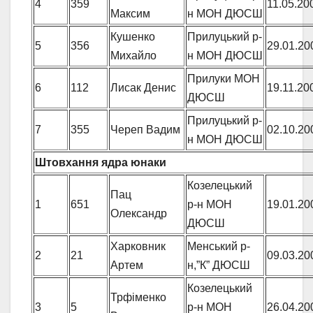
4
359
11.05.20
Максим
н МОН ДЮСШ
Кушенко
Прилуцький р-
5
356
29.01.20
Михайло
н МОН ДЮСШ
Прилуки МОН
6
112
Лисак Денис
19.11.20
ДЮСШ
Прилуцький р-
7
355
Череп Вадим
02.10.20
н МОН ДЮСШ
Штовхання ядра юнаки
Козелецький
Пац
1
651
р-н МОН
19.01.20
Олександр
ДЮСШ
Харковник
Менський р-
2
21
09.03.20
Артем
н,”К” ДЮСШ
Козелецький
Трфіменко
3
5
р-н МОН
26.04.20