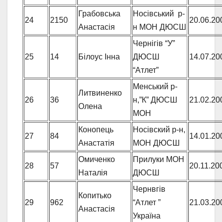
Грабовська
Носівський р-
24
2150
20.06.20
Анастасія
н МОН ДЮСШ
Чернігів “У”
25
14
Білоус Інна
ДЮСШ
14.07.20
“Атлет”
Менський р-
Литвиненко
26
36
н,”К” ДЮСШ
21.02.20
Олена
МОН
Конопець
Носівский р-н,
27
84
14.01.20
Анастатія
МОН ДЮСШ
Омиченко
Прилуки МОН
28
57
20.11.20
Наталія
ДЮСШ
Чернвгів
Копитько
29
962
“Атлет ”
21.03.20
Анастасія
Україна