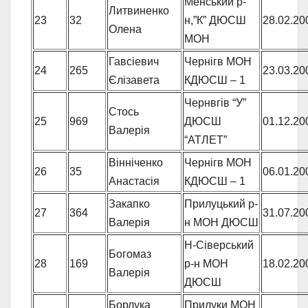
Менський р-
Литвиненко
23
32
н,”К” ДЮСШ
28.02.20
Олена
МОН
Гавсіевич
Чернігв МОН
24
265
23.03.20
Єлізавета
КДЮСШ – 1
Чернвгів “У”
Стось
25
969
ДЮСШ
01.12.20
Валерія
“АТЛЕТ”
Вінніченко
Чернігв МОН
26
35
06.01.20
Анастасія
КДЮСШ – 1
Закапко
Прилуцький р-
27
364
31.07.20
Валерія
н МОН ДЮСШ
Н-Сіверський
Богомаз
28
169
р-н МОН
18.02.20
Валерія
ДЮСШ
Борлука
Прилуки МОН