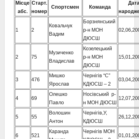
Місце
Старт.
Дат
Спортсмен
Команда
абс.
номер
народж
Борзнянський
Ковальчук
1
2
р-н МОН
02,06,20
Вадим
ДЮСШ
Козелецький
Музиченко
2
75
р-н МОН
15,01,20
Владислав
ДЮСШ
Мишко
Чернігів “С”
3
476
03,04,20
Ярослав
КДЮСШ – 2
Олешко
Носівський р-
4
69
12,07,20
Павло
н МОН ДЮСШ
Волошин
Чернігів,У,
5
55
26,12,20
Антон
КДЮСШ
Каранда
Чернігів МОН
6
521
01,01,20