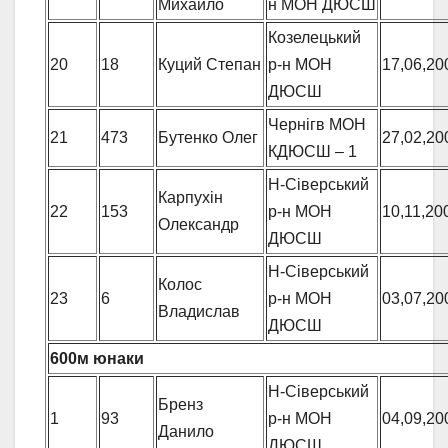
Михайло
н МОН ДЮСШ
Козелецький
20
18
Куций Степан
р-н МОН
17,06,20
ДЮСШ
Чернігв МОН
21
473
Бутенко Олег
27,02,20
КДЮСШ – 1
Н-Сіверський
Карпухін
22
153
р-н МОН
10,11,20
Олександр
ДЮСШ
Н-Сіверський
Колос
23
6
р-н МОН
03,07,20
Владислав
ДЮСШ
600м юнаки
Н-Сіверський
Бренз
1
93
р-н МОН
04,09,20
Данило
ДЮСШ