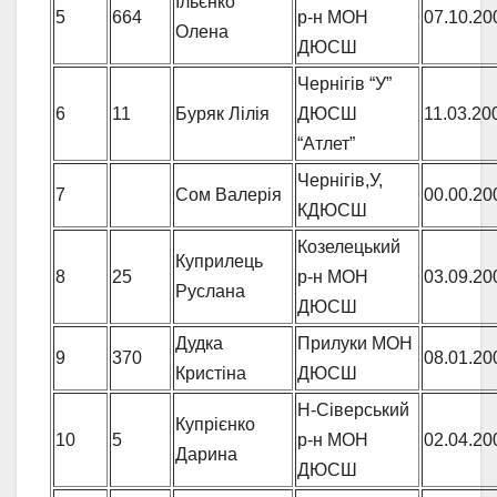
Ільєнко
5
664
р-н МОН
07.10.20
Олена
ДЮСШ
Чернігів “У”
6
11
Буряк Лілія
ДЮСШ
11.03.20
“Атлет”
Чернігів,У,
7
Сом Валерія
00.00.20
КДЮСШ
Козелецький
Куприлець
8
25
р-н МОН
03.09.20
Руслана
ДЮСШ
Дудка
Прилуки МОН
9
370
08.01.20
Кристіна
ДЮСШ
Н-Сіверський
Купрієнко
10
5
р-н МОН
02.04.20
Дарина
ДЮСШ