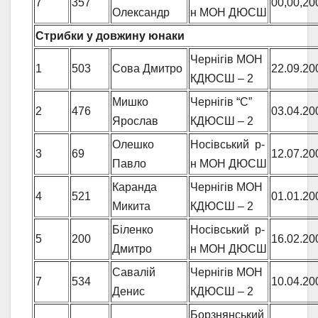
7
357
00,00,20
Олександр
н МОН ДЮСШ
Стрибки у довжину юнаки
Чернігів МОН
1
503
Сова Дмитро
22.09.20
КДЮСШ – 2
Мишко
Чернігів “С”
2
476
03.04.20
Ярослав
КДЮСШ – 2
Олешко
Носівський р-
3
69
12.07.20
Павло
н МОН ДЮСШ
Каранда
Чернігів МОН
4
521
01.01.20
Микита
КДЮСШ – 2
Біленко
Носівський р-
5
200
16.02.20
Дмитро
н МОН ДЮСШ
Савалій
Чернігів МОН
7
534
10.04.20
Денис
КДЮСШ – 2
Борзнянський