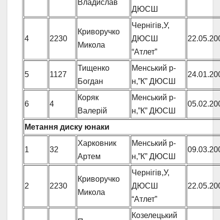
Владислав
ДЮСШ
Чернігів,У,
Криворучко
4
2230
ДЮСШ
22.05.20
Микола
“Атлет”
Тищенко
Менський р-
5
1127
24.01.20
Богдан
н,”К” ДЮСШ
Коряк
Менський р-
6
4
05.02.20
Валерій
н,”К” ДЮСШ
Метання диску юнаки
Харковник
Менський р-
1
32
09.03.20
Артем
н,”К” ДЮСШ
Чернігів,У,
Криворучко
2
2230
ДЮСШ
22.05.20
Микола
“Атлет”
Козелецький