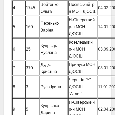
Войтенко
Носівський р-
4
1745
04.02.20
Ольга
н МОН ДЮСШ
Н-Сіверський
Пехенько
5
160
р-н МОН
14.01.20
Заріна
ДЮСШ
Козелецький
Купрієць
6
25
р-н МОН
03.09.20
Руслана
ДЮСШ
Дудка
Прилуки МОН
7
370
08.01.20
Кристіна
ДЮСШ
Чернігів “У”
8
3
Руса Ірина
ДЮСШ
11.01.20
“Атлет”
Н-Сіверський
Купрієнко
9
5
р-н МОН
02.04.20
Дарина