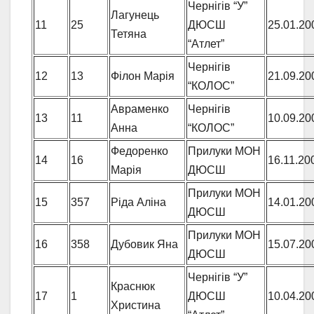
Чернігів “У”
Лагунець
11
25
ДЮСШ
25.01.20
Тетяна
“Атлет”
Чернігів
12
13
Філон Марія
21.09.20
“КОЛОС”
Авраменко
Чернігів
13
11
10.09.20
Анна
“КОЛОС”
Федоренко
Прилуки МОН
14
16
16.11.20
Марія
ДЮСШ
Прилуки МОН
15
357
Ріда Аліна
14.01.20
ДЮСШ
Прилуки МОН
16
358
Дубовик Яна
15.07.20
ДЮСШ
Чернігів “У”
Краснюк
17
1
ДЮСШ
10.04.20
Христина