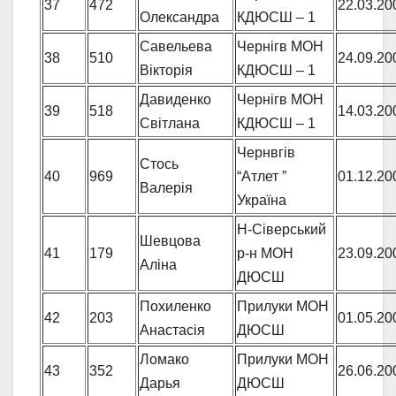
37
472
22.03.20
Олександра
КДЮСШ – 1
Савельева
Чернігв МОН
38
510
24.09.20
Вікторія
КДЮСШ – 1
Давиденко
Чернігв МОН
39
518
14.03.20
Світлана
КДЮСШ – 1
Чернвгів
Стось
40
969
“Атлет ”
01.12.20
Валерія
Україна
Н-Сіверський
Шевцова
41
179
р-н МОН
23.09.20
Аліна
ДЮСШ
Похиленко
Прилуки МОН
42
203
01.05.20
Анастасія
ДЮСШ
Ломако
Прилуки МОН
43
352
26.06.20
Дарья
ДЮСШ