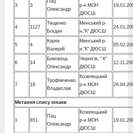
Пац
3
3
р-н МОН
19.01.20
Олександр
ДЮСШ
Тищенко
Менський р-
4
1127
24.01.20
Богдан
н,”К” ДЮСШ
Коряк
Менський р-
5
4
05.02.20
Валерій
н,”К” ДЮСШ
Биковець
Чернігів, ” К”
6
14
12.11.20
Олександр
ДЮСШ
Козелецький
Трофімченко
7
18
р-н МОН
26.04.20
Владислав
ДЮСШ
Метання спису юнаки
Козелецький
Пац
1
651
р-н МОН
19.01.20
Олександр
ДЮСШ