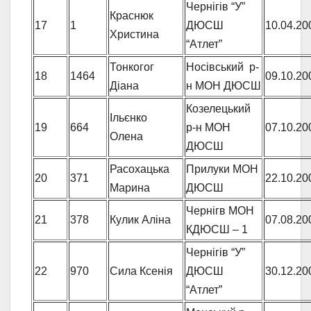
Чернігів “У”
Краснюк
17
1
ДЮСШ
10.04.20
Христина
“Атлет”
Тонкогог
Носівський р-
18
1464
09.10.20
Діана
н МОН ДЮСШ
Козелецький
Ільєнко
19
664
р-н МОН
07.10.20
Олена
ДЮСШ
Расохацька
Прилуки МОН
20
371
22.10.20
Марина
ДЮСШ
Чернігв МОН
21
378
Кулик Аліна
07.08.20
КДЮСШ – 1
Чернігів “У”
22
970
Сила Ксенія
ДЮСШ
30.12.20
“Атлет”