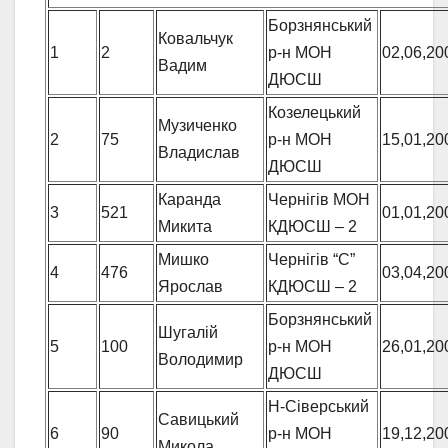
Борзнянський
Ковальчук
1
2
р-н МОН
02,06,20
Вадим
ДЮСШ
Козелецький
Музиченко
2
75
р-н МОН
15,01,20
Владислав
ДЮСШ
Каранда
Чернігів МОН
3
521
01,01,20
Микита
КДЮСШ – 2
Мишко
Чернігів “С”
4
476
03,04,20
Ярослав
КДЮСШ – 2
Борзнянський
Шугалій
5
100
р-н МОН
26,01,20
Володимир
ДЮСШ
Н-Сіверський
Савицький
6
90
р-н МОН
19,12,20
Микола