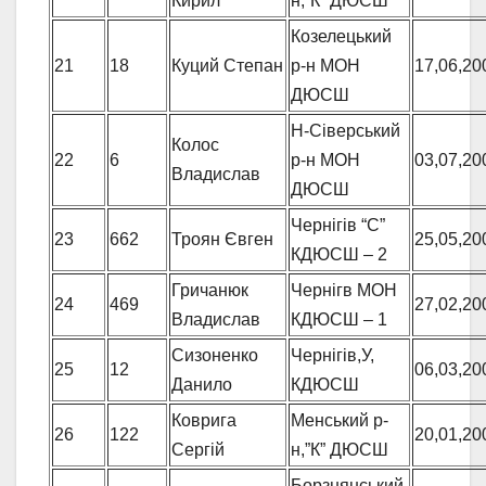
Кирил
н,”К” ДЮСШ
Козелецький
21
18
Куций Степан
р-н МОН
17,06,20
ДЮСШ
Н-Сіверський
Колос
22
6
р-н МОН
03,07,20
Владислав
ДЮСШ
Чернігів “С”
23
662
Троян Євген
25,05,20
КДЮСШ – 2
Гричанюк
Чернігв МОН
24
469
27,02,20
Владислав
КДЮСШ – 1
Сизоненко
Чернігів,У,
25
12
06,03,20
Данило
КДЮСШ
Коврига
Менський р-
26
122
20,01,20
Сергій
н,”К” ДЮСШ
Борзнянський