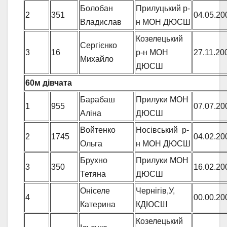
Болобан
Прилуцький р-
2
351
04.05.20
Владислав
н МОН ДЮСШ
Козелецький
Сергієнко
3
16
р-н МОН
27.11.20
Михайло
ДЮСШ
60м дівчата
Барабаш
Прилуки МОН
1
955
07.07.20
Аліна
ДЮСШ
Войтенко
Носівський р-
2
1745
04.02.20
Ольга
н МОН ДЮСШ
Брухно
Прилуки МОН
3
350
16.02.20
Тетяна
ДЮСШ
Оніселе
Чернігів,У,
4
00.00.20
Катерина
КДЮСШ
Козелецький