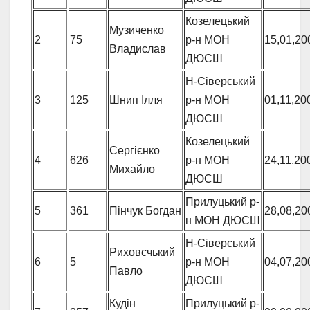
Козелецький
Музиченко
2
75
р-н МОН
15,01,20
Владислав
ДЮСШ
Н-Сіверський
3
125
Шнип Ілля
р-н МОН
01,11,20
ДЮСШ
Козелецький
Сергієнко
4
626
р-н МОН
24,11,20
Михайло
ДЮСШ
Прилуцький р-
5
361
Пінчук Богдан
28,08,20
н МОН ДЮСШ
Н-Сіверський
Риховсчький
6
5
р-н МОН
04,07,20
Павло
ДЮСШ
Кудін
Прилуцький р-