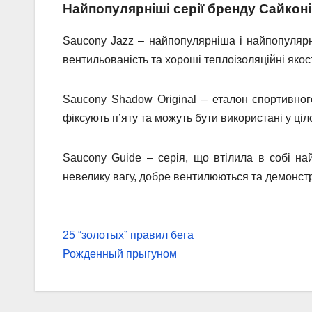
Найпопулярніші серії бренду Сайконі
Saucony Jazz – найпопулярніша і найпопулярні
вентильованість та хороші теплоізоляційні якос
Saucony Shadow Original – еталон спортивного
фіксують п’яту та можуть бути використані у ці
Saucony Guide – серія, що втілила в собі на
невелику вагу, добре вентилюються та демонстр
Навігація
25 “золотых” правил бега
записів
Рожденный прыгуном