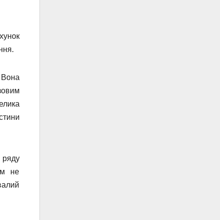
хунок
ння.
 Вона
зовим
елика
астини
 ряду
им не
валий