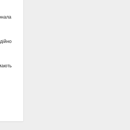
онала
дійно
мають