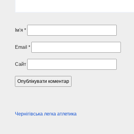
Ім'я
*
Email
*
Сайт
Чернігівська легка атлетика