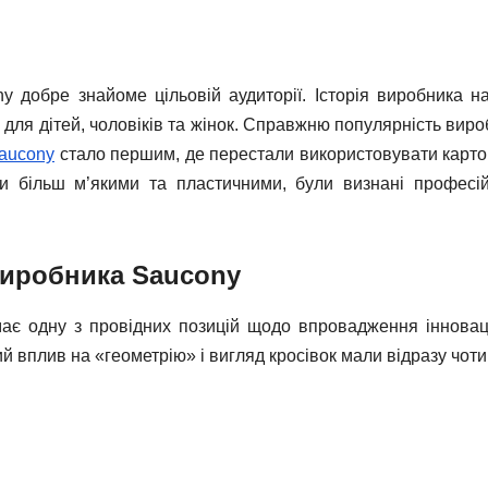
ny добре знайоме цільовій аудиторії. Історія виробника на
 для дітей, чоловіків та жінок. Справжню популярність вир
Saucony
стало першим, де перестали використовувати карто
али більш м’якими та пластичними, були визнані професі
виробника Saucony
ймає одну з провідних позицій щодо впровадження інновац
й вплив на «геометрію» і вигляд кросівок мали відразу чоти