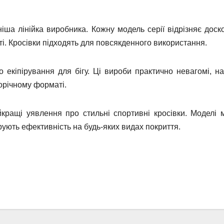
ша лінійка виробника. Кожну модель серії відрізняє доск
ті. Кросівки підходять для повсякденного використання.
 екіпірування для бігу. Ці вироби практично невагомі, на
лорічному форматі.
йкращі уявлення про стильні спортивні кросівки. Моделі 
ують ефективність на будь-яких видах покриття.