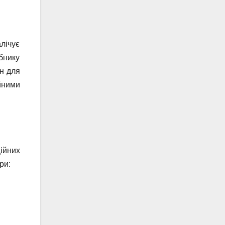
лічує
обнику
н для
йними
ійних
ри: