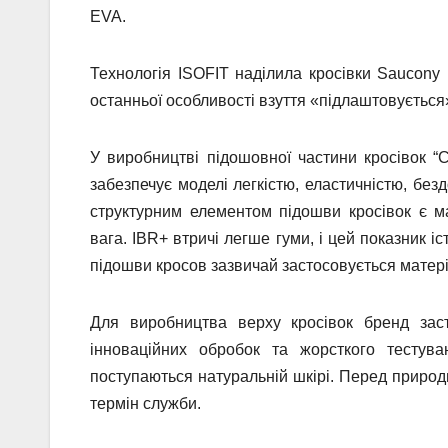
EVA.
Технологія ISOFIT наділила кросівки Saucony 
останньої особливості взуття «підлаштовується»
У виробництві підошовної частини кросівок “С
забезпечує моделі легкістю, еластичністю, бе
структурним елементом підошви кросівок є 
вага. IBR+ втричі легше гуми, і цей показник і
підошви кросов зазвичай застосовується матер
Для виробництва верху кросівок бренд заст
інноваційних обробок та жорсткого тестув
поступаються натуральній шкірі. Перед приро
термін служби.