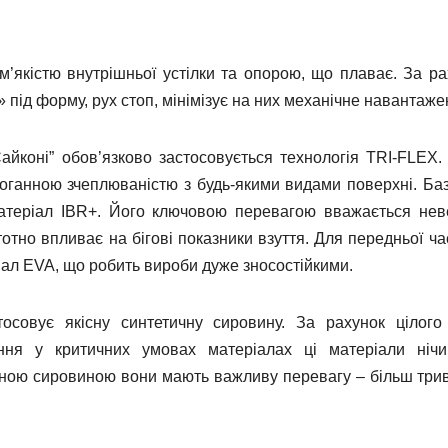
м’якістю внутрішньої устілки та опорою, що плаває. За ра
 під форму, рух стоп, мінімізує на них механічне навантаже
айконі” обов’язково застосовується технологія TRI-FLEX.
здоганною зчеплюваністю з будь-якими видами поверхні. Ба
матеріал IBR+. Його ключовою перевагою вважається нев
стотно впливає на бігові показники взуття. Для передньої ч
іал EVA, що робить вироби дуже зносостійкими.
осовує якісну синтетичну сировину. За рахунок цілого
ання у критичних умовах матеріалах ці матеріали ніч
дною сировиною вони мають важливу перевагу – більш три