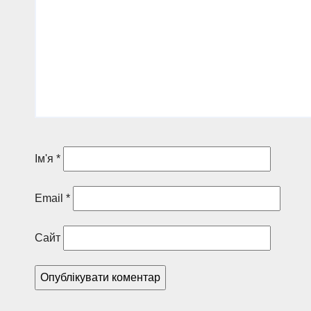
Ім'я
*
Email
*
Сайт