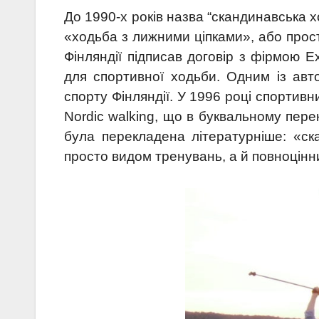
До 1990-х років назва “скандинавська 
«ходьба з лижними ціпками», або прост
Фінляндії підписав договір з фірмою E
для спортивної ходьби. Одним із авто
спорту Фінляндії. У 1996 році спортивн
Nordic walking, що в буквальному пер
була перекладена літературніше: «ск
просто видом тренувань, а й повноцінн