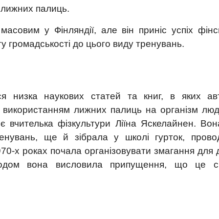
 лижних палиць.
масовим у Фінляндії, але він приніс успіх фін
агу громадськості до цього виду тренувань.
ься низка наукових статей та книг, в яких ав
з використанням лижних палиць на організм люд
 є вчителька фізкультури Ліїна Яскелайнен. Вон
енувань, ще й зібрала у школі гурток, прово
970-х роках почала організовувати змагання для 
одом вона висловила припущення, що це с