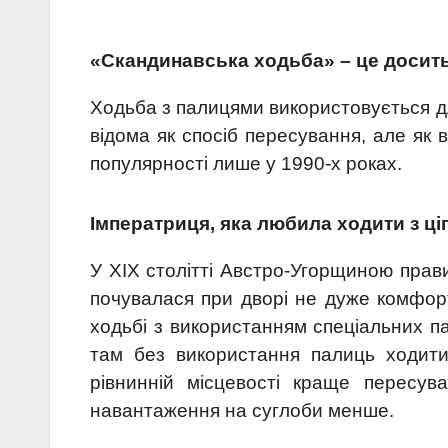
«Скандинавська ходьба» – це досить
Ходьба з палицями використовується дл
відома як спосіб пересування, але як
популярності лише у 1990-х роках.
Імператриця, яка любила ходити з ці
У ХІХ столітті Австро-Угорщиною пра
почувалася при дворі не дуже комфорт
ходьбі з використанням спеціальних п
там без використання палиць ходити
рівнинній місцевості краще пересува
навантаження на суглоби менше.