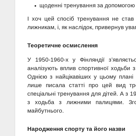
щоденні тренування за допомогою
І хоч цей спосіб тренування не став 
лижникам, і, як наслідок, привернув ув
Теоретичне осмислення
У 1950-1960-х у Фінляндії з’являєт
аналізують вплив спортивної ходьби 
Однією з найцікавіших у цьому плані
лише писала статті про цей вид тр
спеціальні тренування для дітей. А з 1
з ходьба з лижними палицями. Зг
майбутнього.
Народження спорту та його назви