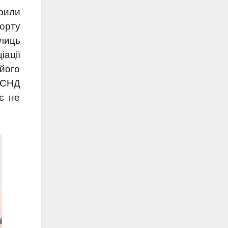
орили
порту
алиць
іації
 його
х СНД
є не