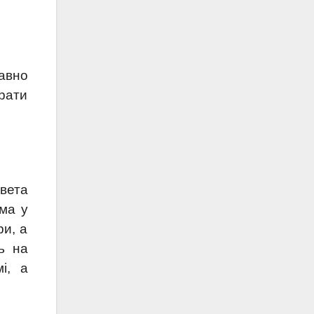
Давно
ирати
вета
ема у
ри, а
ь на
і, а