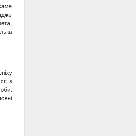
саме
адже
вета,
лька
спіху
ися з
лоби,
ловні