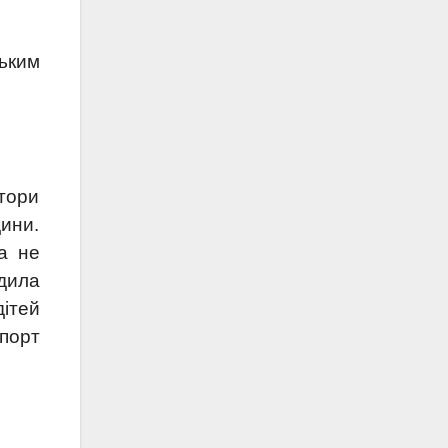
ським
тори
ини.
а не
дила
дітей
порт