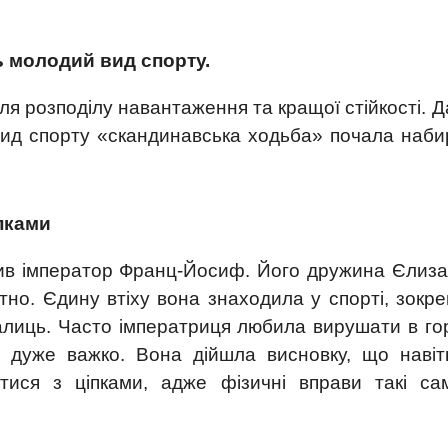
 молодий вид спорту.
я розподілу навантаження та кращої стійкості. 
 вид спорту «скандинавська ходьба» почала наб
пками
вив імператор Франц-Йосиф. Його дружина Єлиза
но. Єдину втіху вона знаходила у спорті, зокр
алиць. Часто імператриця любила вирушати в го
 дуже важко. Вона дійшла висновку, що навіт
тися з ціпками, адже фізичні вправи такі сам