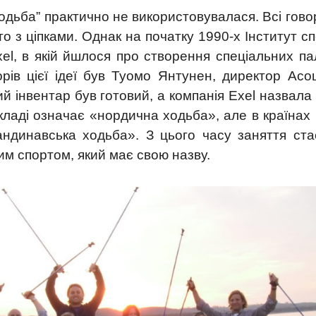
ходьба” практично не використовувалася. Всі гов
о з ціпками. Однак на початку 1990-х Інститут с
xel, в якій йшлося про створення спеціальних п
рів цієї ідеї був Туомо Янтунен, директор Асоц
ий інвентар був готовий, а компанія Exel назвала
екладі означає «нордична ходьба», але в країна
андинавська ходьба». З цього часу заняття ста
им спортом, який має свою назву.