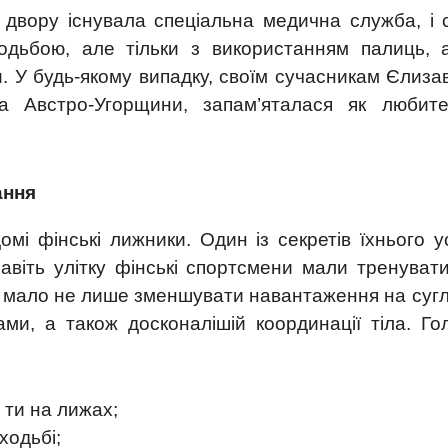
о двору існувала спеціальна медична служба, і 
ходьбою, але тільки з використанням палиць, 
. У будь-якому випадку, своїм сучасникам Єлиза
а Австро-Угорщини, запам’яталася як любите
ання
омі фінські лижники. Один із секретів їхнього у
авіть улітку фінські спортсмени мали тренуват
е мало не лише зменшувати навантаження на суг
ами, а також досконалішій координації тіла. Го
 ти на лижах;
ходьбі;