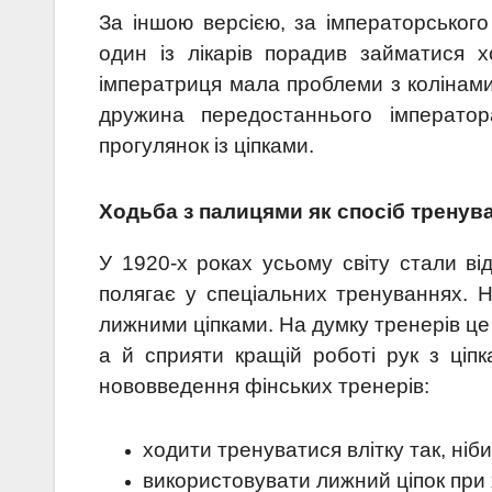
За іншою версією, за імператорськог
один із лікарів порадив займатися 
імператриця мала проблеми з колінами
дружина передостаннього імператор
прогулянок із ціпками.
Ходьба з палицями як спосіб тренув
У 1920-х роках усьому світу стали від
полягає у спеціальних тренуваннях. Н
лижними ціпками. На думку тренерів ц
а й сприяти кращій роботі рук з ціпк
нововведення фінських тренерів:
ходити тренуватися влітку так, ніби
використовувати лижний ціпок при 