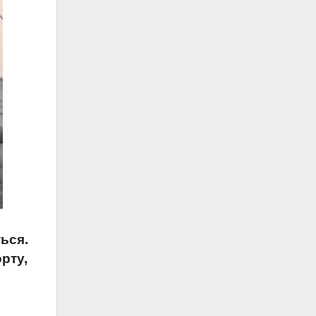
ься.
рту,