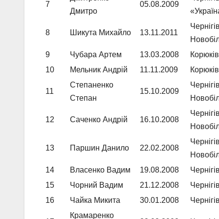
7
05.08.2009
Дмитро
«Украї
Чернігі
8
Шикута Михайло
13.11.2011
Новобіл
9
Чубара Артем
13.03.2008
Корюків
10
Мельник Андрій
11.11.2009
Корюків
Степаненко
Чернігі
11
15.10.2009
Степан
Новобіл
Чернігі
12
Саченко Андрій
16.10.2008
Новобіл
Чернігі
13
Паршин Данило
22.02.2008
Новобіл
14
Власенко Вадим
19.08.2008
Чернігі
15
Чорний Вадим
21.12.2008
Чернігі
16
Чайка Микита
30.01.2008
Чернігі
Крамаренко