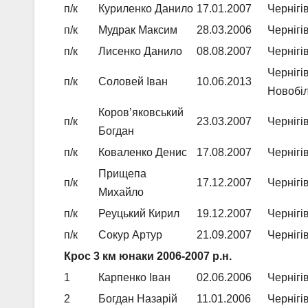
п/к
Куриленко Данило
17.01.2007
Чернігі
п/к
Мудрак Максим
28.03.2006
Чернігі
п/к
Лисенко Данило
08.08.2007
Чернігі
Чернігі
п/к
Соловей Іван
10.06.2013
Новобіл
Коров’яковський
п/к
23.03.2007
Чернігі
Богдан
п/к
Коваленко Денис
17.08.2007
Чернігі
Прищепа
п/к
17.12.2007
Чернігі
Михайло
п/к
Реуцький Кирил
19.12.2007
Чернігі
п/к
Сокур Артур
21.09.2007
Чернігі
Крос 3 км юнаки 2006-2007 р.н.
1
Карпенко Іван
02.06.2006
Черніг
2
Богдан Назарій
11.01.2006
Чернігі