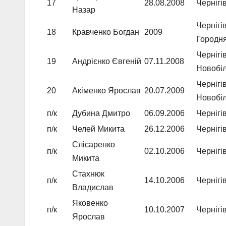
17
28.08.2008
Чернігі
Назар
Чернігі
18
Кравченко Богдан
2009
Городня
Чернігі
19
Андрієнко Євгеній
07.11.2008
Новобіл
Чернігі
20
Акіменко Ярослав
20.07.2009
Новобіл
п/к
Дубина Дмитро
06.09.2006
Чернігі
п/к
Челей Микита
26.12.2006
Чернігі
Слісаренко
п/к
02.10.2006
Чернігі
Микита
Стахнюк
п/к
14.10.2006
Чернігі
Владислав
Яковенко
п/к
10.10.2007
Чернігі
Ярослав