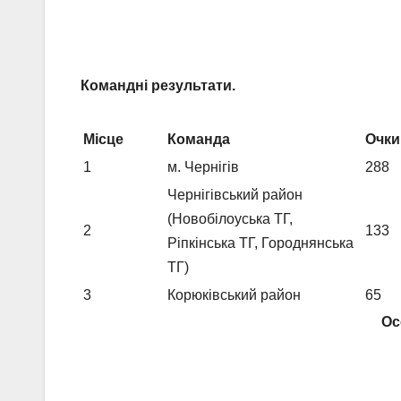
Командні результати.
Місце
Команда
Очки
1
м. Чернігів
288
Чернігівський район
(Новобілоуська ТГ,
2
133
Ріпкінська ТГ, Городнянська
ТГ)
3
Корюківський район
65
Ос