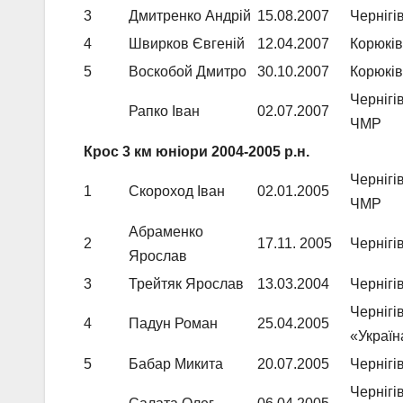
3
Дмитренко Андрій
15.08.2007
Чернігі
4
Швирков Євгеній
12.04.2007
Корюків
5
Воскобой Дмитро
30.10.2007
Корюків
Черніг
Рапко Іван
02.07.2007
ЧМР
Крос 3 км юніори 2004-2005 р.н.
Черніг
1
Скороход Іван
02.01.2005
ЧМР
Абраменко
2
17.11. 2005
Чернігі
Ярослав
3
Трейтяк Ярослав
13.03.2004
Чернігі
Черніг
4
Падун Роман
25.04.2005
«Украї
5
Бабар Микита
20.07.2005
Чернігі
Черніг