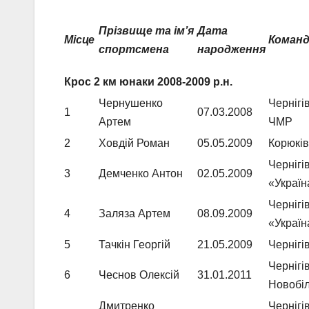
Прізвище та ім
’
я
Дата
Місце
Коман
спортсмена
народження
Крос 2 км юнаки 2008-2009 р.н.
Чернушенко
Черніг
1
07.03.2008
Артем
ЧМР
2
Ховдій Роман
05.05.2009
Корюків
Черніг
3
Демченко Антон
02.05.2009
«Украї
Черніг
4
Заляза Артем
08.09.2009
«Украї
5
Тачкін Георгій
21.05.2009
Чернігі
Чернігі
6
Чеснов Олексій
31.01.2011
Новобіл
Дмитренко
Черніг