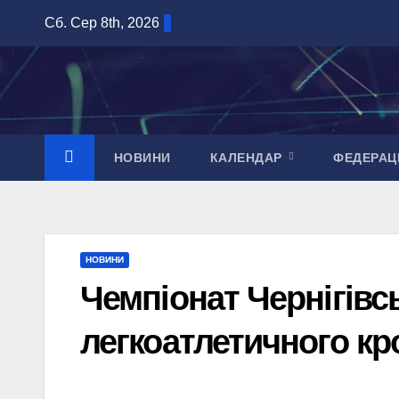
Перейти
Сб. Сер 8th, 2026
до
вмісту
НОВИНИ
КАЛЕНДАР
ФЕДЕРАЦ
НОВИНИ
Чемпіонат Чернігівсь
легкоатлетичного кр