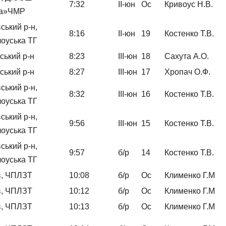
7:32
ІІ-юн
Ос
Кривоус Н.В.
на»ЧМР
вський р-н,
8:16
ІІ-юн
19
Костенко Т.В.
оуська ТГ
ський р-н
8:23
ІІІ-юн
18
Сахута А.О.
ський р-н
8:27
ІІІ-юн
17
Хропач О.Ф.
вський р-н,
8:32
ІІІ-юн
16
Костенко Т.В.
оуська ТГ
вський р-н,
9:56
ІІІ-юн
15
Костенко Т.В.
оуська ТГ
вський р-н,
9:57
б/р
14
Костенко Т.В.
оуська ТГ
в, ЧПЛЗТ
10:08
б/р
Ос
Клименко Г.М
в, ЧПЛЗТ
10:12
б/р
Ос
Клименко Г.М
в, ЧПЛЗТ
10:13
б/р
Ос
Клименко Г.М