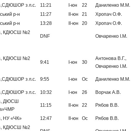
в,СДЮШОР з л.с.
11:21
І-юн
22
Даниленко М.М.
ський р-н
11:27
ІІ-юн
21
Хропач О.Ф.
ський р-н
13:28
ІІ-юн
20
Хропач О.Ф.
ів, КДЮСШ №2
DNF
Овчаренко І.М.
ів, КДЮСШ №2
Антонова В.Г.,
9:41
І-юн
30
Овчаренко І.М.
в,СДЮШОР з л.с.
9:55
І-юн
Ос
Даниленко М.М.
в,СДЮШОР з л.с.
10:32
І-юн
26
Ворчак А.В.
ів, ДЮСШ
11:15
ІІ-юн
22
Рябов В.В.
на»ЧМР
в, НУ «ЧК»
12:47
ІІ-юн
Ос
Рябов В.В.
ів, КДЮСШ №2