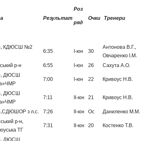
Роз
да
Результат
Очки
Тренери
ряд
ів, КДЮСШ №2
Антонова В.Г.,
6:35
І-юн
30
Овчаренко І.М.
ський р-н
6:55
І-юн
26
Сахута А.О.
ів, ДЮСШ
7:00
І-юн
22
Кривоус Н.В.
на»ЧМР
ів, ДЮСШ
7:11
ІІ-юн
21
Кривоус Н.В.
на»ЧМР
в,СДЮШОР з л.с.
7:26
ІІ-юн
Ос
Даниленко М.М.
вський р-н,
7:31
ІІ-юн
20
Костенко Т.В.
оуська ТГ
ів, ДЮСШ